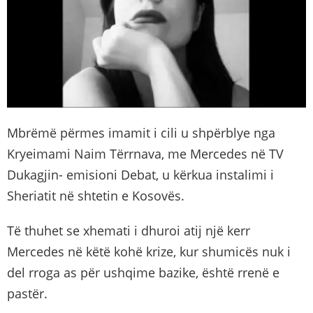
Mbrëmë përmes imamit i cili u shpërblye nga
Kryeimami Naim Tërrnava, me Mercedes në TV
Dukagjin- emisioni Debat, u kërkua instalimi i
Sheriatit në shtetin e Kosovës.
Të thuhet se xhemati i dhuroi atij një kerr
Mercedes në këtë kohë krize, kur shumicës nuk i
del rroga as për ushqime bazike, është rrenë e
pastër.