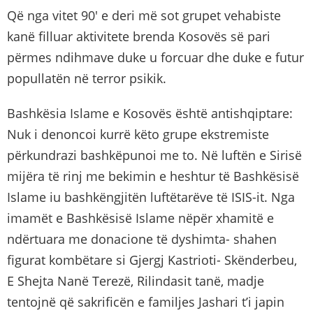
Që nga vitet 90′ e deri më sot grupet vehabiste
kanë filluar aktivitete brenda Kosovës së pari
përmes ndihmave duke u forcuar dhe duke e futur
popullatën në terror psikik.
Bashkësia Islame e Kosovës është antishqiptare:
Nuk i denoncoi kurrë këto grupe ekstremiste
përkundrazi bashkëpunoi me to. Në luftën e Sirisë
mijëra të rinj me bekimin e heshtur të Bashkësisë
Islame iu bashkëngjitën luftëtarëve të ISIS-it. Nga
imamët e Bashkësisë Islame nëpër xhamitë e
ndërtuara me donacione të dyshimta- shahen
figurat kombëtare si Gjergj Kastrioti- Skënderbeu,
E Shejta Nanë Terezë, Rilindasit tanë, madje
tentojnë që sakrificën e familjes Jashari t’i japin