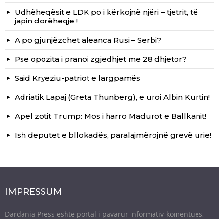
Udhëheqësit e LDK po i kërkojnë njëri – tjetrit, të
japin dorëheqje !
A po gjunjëzohet aleanca Rusi – Serbi?
Pse opozita i pranoi zgjedhjet me 28 dhjetor?
Said Kryeziu-patriot e largpamës
Adriatik Lapaj (Greta Thunberg), e uroi Albin Kurtin!
Apel zotit Trump: Mos i harro Madurot e Ballkanit!
Ish deputet e bllokadës, paralajmërojnë grevë urie!
IMPRESSUM
Dardania Press është portal i pavarur informativ-komentues,