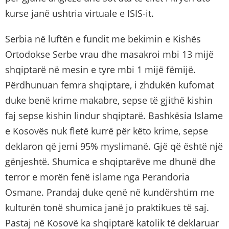
kurse janë ushtria virtuale e ISIS-it.
Serbia në luftën e fundit me bekimin e Kishës
Ortodokse Serbe vrau dhe masakroi mbi 13 mijë
shqiptarë në mesin e tyre mbi 1 mijë fëmijë.
Përdhunuan femra shqiptare, i zhdukën kufomat
duke benë krime makabre, sepse të gjithë kishin
faj sepse kishin lindur shqiptarë. Bashkësia Islame
e Kosovës nuk fletë kurrë për këto krime, sepse
deklaron që jemi 95% myslimanë. Gjë që është një
gënjeshtë. Shumica e shqiptarëve me dhunë dhe
terror e morën fenë islame nga Perandoria
Osmane. Prandaj duke qenë në kundërshtim me
kulturën tonë shumica janë jo praktikues të saj.
Pastaj në Kosovë ka shqiptarë katolik të deklaruar