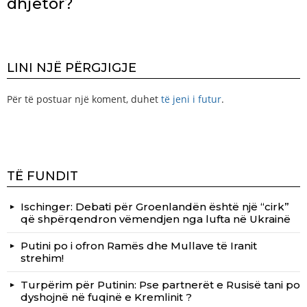
dhjetor?
LINI NJË PËRGJIGJE
Për të postuar një koment, duhet
të jeni i futur
.
TË FUNDIT
Ischinger: Debati për Groenlandën është një “cirk”
që shpërqendron vëmendjen nga lufta në Ukrainë
Putini po i ofron Ramës dhe Mullave të Iranit
strehim!
Turpërim për Putinin: Pse partnerët e Rusisë tani po
dyshojnë në fuqinë e Kremlinit ?