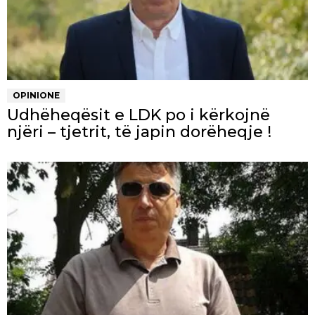
OPINIONE
Udhëheqësit e LDK po i kërkojnë
njëri – tjetrit, të japin dorëheqje !