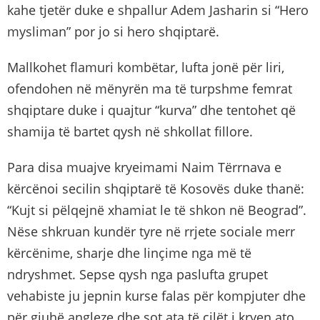
kahe tjetër duke e shpallur Adem Jasharin si “Hero
mysliman” por jo si hero shqiptarë.
Mallkohet flamuri kombëtar, lufta jonë për liri,
ofendohen në mënyrën ma të turpshme femrat
shqiptare duke i quajtur “kurva” dhe tentohet që
shamija të bartet qysh në shkollat fillore.
Para disa muajve kryeimami Naim Tërrnava e
kërcënoi secilin shqiptarë të Kosovës duke thanë:
“Kujt si pëlqejnë xhamiat le të shkon në Beograd”.
Nëse shkruan kundër tyre në rrjete sociale merr
kërcënime, sharje dhe linçime nga më të
ndryshmet. Sepse qysh nga paslufta grupet
vehabiste ju jepnin kurse falas për kompjuter dhe
për gjuhë angleze dhe sot ata të cilët i kryen ato