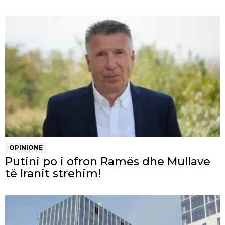
OPINIONE
Putini po i ofron Ramës dhe Mullave
të Iranit strehim!