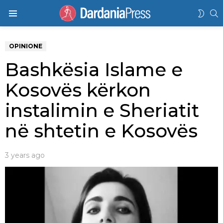
K
SWIT
Menu
SKIN
OPINIONE
Bashkësia Islame e
Kosovës kërkon
instalimin e Sheriatit
në shtetin e Kosovës
3 years ago