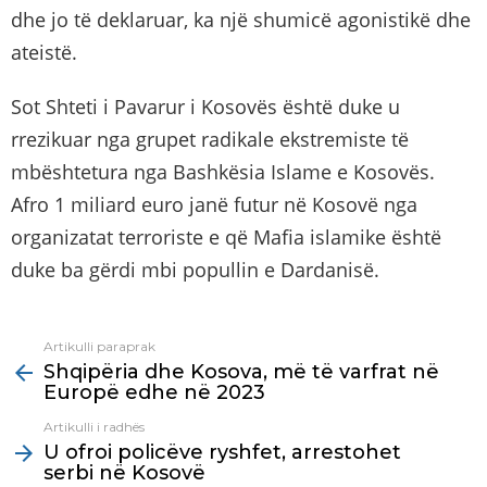
dhe jo të deklaruar, ka një shumicë agonistikë dhe
ateistë.
Sot Shteti i Pavarur i Kosovës është duke u
rrezikuar nga grupet radikale ekstremiste të
mbështetura nga Bashkësia Islame e Kosovës.
Afro 1 miliard euro janë futur në Kosovë nga
organizatat terroriste e që Mafia islamike është
duke ba gërdi mbi popullin e Dardanisë.
Artikulli paraprak
See
Shqipëria dhe Kosova, më të varfrat në
more
Europë edhe në 2023
Artikulli i radhës
U ofroi policëve ryshfet, arrestohet
serbi në Kosovë