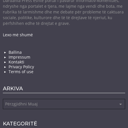
Dardania Press është portal i pavarur informativ-komentues,
ndryshe nga portalet e tjera, me lajme nga vendi dhe bota, me
rubrika të larmishme dhe me debate për probleme të caktuara
sociale, politike, kulturore dhe të të drejtave të njeriut, ku
përfshihen edhe të drejtat e grave.
Lexo më shumë
Ballina
Impressum
Kontakti
Privacy Policy
Terms of use
ARKIVA
Arkiva
KATEGORITË