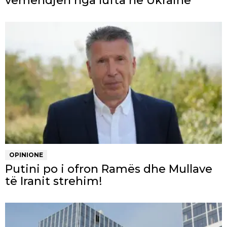
vëmendjen nga lufta në Ukrainë
OPINIONE
Putini po i ofron Ramës dhe Mullave
të Iranit strehim!