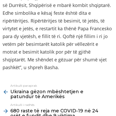
së Durrësit, Shqipërisë e mbarë kombit shqiptarë.
Edhe simbolika e kësaj feste është dita e
ripërtëritjes. Ripërtëritjes të besimit, të jetës, të
virtytet e jetës, e restartit ka thënë Papa Francesko
para dy vjetësh, e fillit të ri. Qoftë një fillim i ri jo
vetëm për besimtarët katolik për vëllezërit e
motrat e besimit katolik por për të gjithë
shqiptarët. Me shëndet e gëzuar për shumë vjet
pashkët”, u shpreh Basha.
Artikulli paraprak
See
Ukraina gëzon mbështetjen e
more
patundur të Amerikës
Artikulli i radhës
680 raste të reja me COVID-19 në 24
orët e fundit dhe 9 viktima