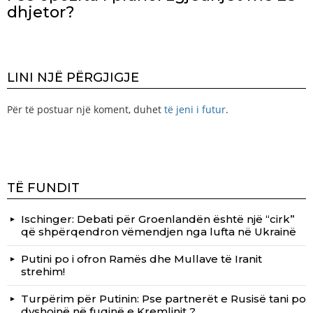
dhjetor?
LINI NJË PËRGJIGJE
Për të postuar një koment, duhet
të jeni i futur
.
TË FUNDIT
Ischinger: Debati për Groenlandën është një “cirk”
që shpërqendron vëmendjen nga lufta në Ukrainë
Putini po i ofron Ramës dhe Mullave të Iranit
strehim!
Turpërim për Putinin: Pse partnerët e Rusisë tani po
dyshojnë në fuqinë e Kremlinit ?