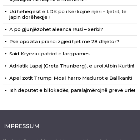
Udhëheqësit e LDK po i kërkojnë njëri – tjetrit, të
japin dorëheqje !
A po gjunjëzohet aleanca Rusi – Serbi?
Pse opozita i pranoi zgjedhjet me 28 dhjetor?
Said Kryeziu-patriot e largpamës
Adriatik Lapaj (Greta Thunberg), e uroi Albin Kurtin!
Apel zotit Trump: Mos i harro Madurot e Ballkanit!
Ish deputet e bllokadës, paralajmërojnë grevë urie!
IMPRESSUM