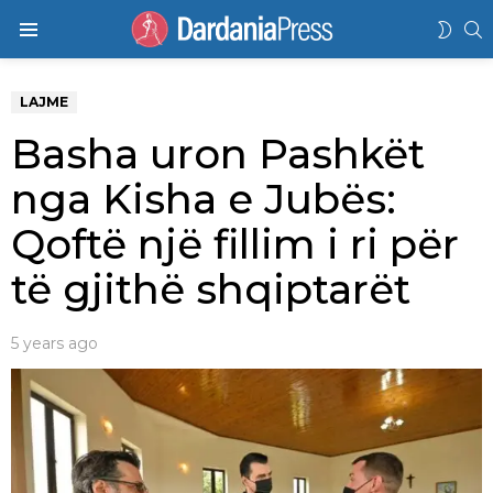
K
SWIT
Menu
SKIN
LAJME
Basha uron Pashkët
nga Kisha e Jubës:
Qoftë një fillim i ri për
të gjithë shqiptarët
5 years ago