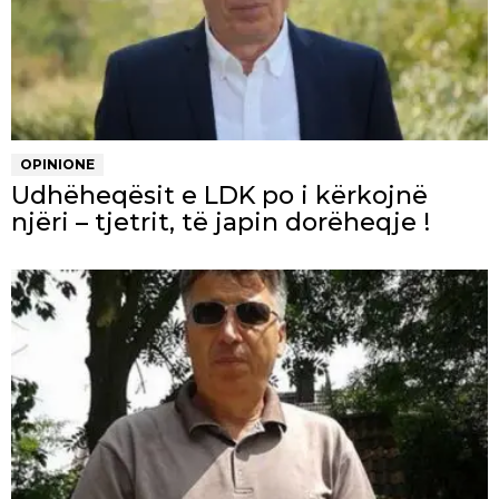
OPINIONE
Udhëheqësit e LDK po i kërkojnë
njëri – tjetrit, të japin dorëheqje !