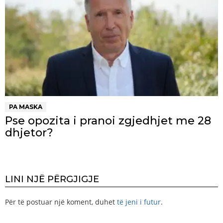
PA MASKA
Pse opozita i pranoi zgjedhjet me 28
dhjetor?
LINI NJË PËRGJIGJE
Për të postuar një koment, duhet
të jeni i futur
.