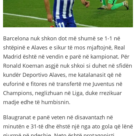
Barcelona nuk shkon dot më shumë se 1-1 në
shtëpinë e Alaves e sikur të mos mjaftojnë, Real
Madrid është në vendin e parë në kampionat. Për
Ronald Koeman asgjë nuk shkoi si duhet në sfidën
kundër Deportivo Alaves, me katalanasit që në
euforinë e fitores në transfertë me Juventus në
Champions, neglizhuan në Liga, duke rrezikuar
madje edhe të humbisnin.
Blaugranat e panë veten në disavantazh në
minutën e 31-të dhe ëhstë një nga ato gola që lënë
gjurmë në ndeshje. Neto është protagonisti