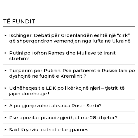
TË FUNDIT
Ischinger: Debati për Groenlandën është një “cirk”
që shpërqendron vëmendjen nga lufta në Ukrainë
Putini po i ofron Ramës dhe Mullave të Iranit
strehim!
Turpërim për Putinin: Pse partnerët e Rusisë tani po
dyshojnë në fuqinë e Kremlinit ?
Udhëheqësit e LDK po i kërkojnë njëri – tjetrit, të
japin dorëheqje !
A po gjunjëzohet aleanca Rusi – Serbi?
Pse opozita i pranoi zgjedhjet me 28 dhjetor?
Said Kryeziu-patriot e largpamës