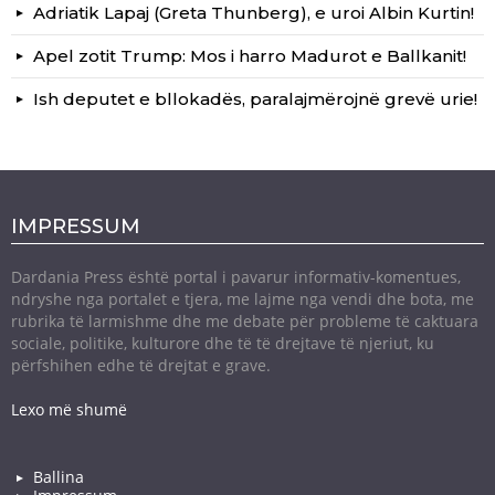
Adriatik Lapaj (Greta Thunberg), e uroi Albin Kurtin!
Apel zotit Trump: Mos i harro Madurot e Ballkanit!
Ish deputet e bllokadës, paralajmërojnë grevë urie!
IMPRESSUM
Dardania Press është portal i pavarur informativ-komentues,
ndryshe nga portalet e tjera, me lajme nga vendi dhe bota, me
rubrika të larmishme dhe me debate për probleme të caktuara
sociale, politike, kulturore dhe të të drejtave të njeriut, ku
përfshihen edhe të drejtat e grave.
Lexo më shumë
Ballina