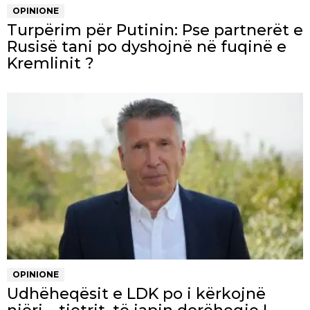
OPINIONE
Turpërim për Putinin: Pse partnerët e
Rusisë tani po dyshojnë në fuqinë e
Kremlinit ?
OPINIONE
Udhëheqësit e LDK po i kërkojnë