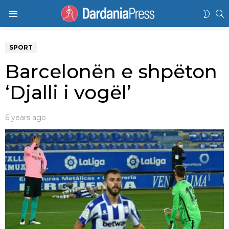
K
SWIT
Menu
SKIN
SPORT
Barcelonën e shpëton
‘Djalli i vogël’
6 years ago