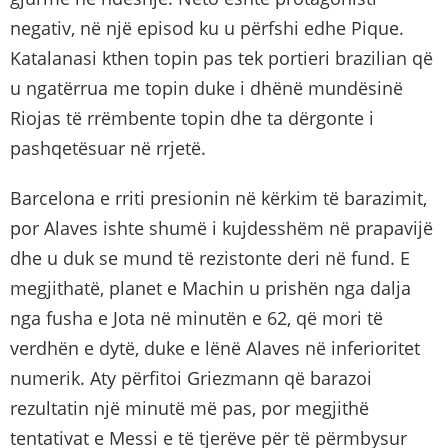
negativ, në një episod ku u përfshi edhe Pique.
Katalanasi kthen topin pas tek portieri brazilian që
u ngatërrua me topin duke i dhënë mundësinë
Riojas të rrëmbente topin dhe ta dërgonte i
pashqetësuar në rrjetë.
Barcelona e rriti presionin në kërkim të barazimit,
por Alaves ishte shumë i kujdesshëm në prapavijë
dhe u duk se mund të rezistonte deri në fund. E
megjithatë, planet e Machin u prishën nga dalja
nga fusha e Jota në minutën e 62, që mori të
verdhën e dytë, duke e lënë Alaves në inferioritet
numerik. Aty përfitoi Griezmann që barazoi
rezultatin një minutë më pas, por megjithë
tentativat e Messi e të tjerëve për të përmbysur