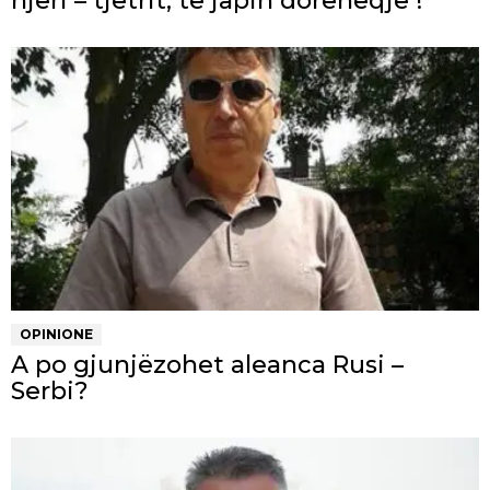
njëri – tjetrit, të japin dorëheqje !
OPINIONE
A po gjunjëzohet aleanca Rusi –
Serbi?