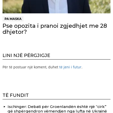
PA MASKA
Pse opozita i pranoi zgjedhjet me 28
dhjetor?
LINI NJË PËRGJIGJE
Për të postuar një koment, duhet
të jeni i futur
.
TË FUNDIT
Ischinger: Debati për Groenlandën është një “cirk”
që shpërqendron vëmendjen nga lufta në Ukrainë