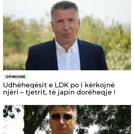
OPINIONE
Udhëheqësit e LDK po i kërkojnë
njëri – tjetrit, të japin dorëheqje !