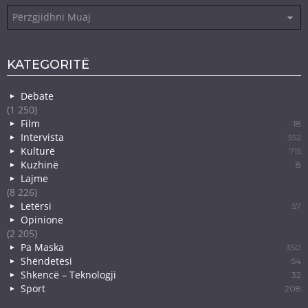
Arkiva
KATEGORITË
Debate
(1 250)
Film
18
Intervista
352
Kulturë
715
Kuzhinë
8
Lajme
(8 226)
Letërsi
57
Opinione
(2 205)
Pa Maska
350
Shëndetësi
54
Shkencë – Teknologji
32
Sport
208