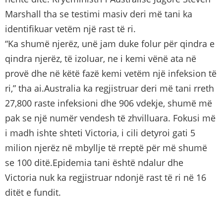
Marshall tha se testimi masiv deri më tani ka
identifikuar vetëm një rast të ri.
“Ka shumë njerëz, unë jam duke folur për qindra e
qindra njerëz, të izoluar, ne i kemi vënë ata në
provë dhe në këtë fazë kemi vetëm një infeksion të
ri,” tha ai.Australia ka regjistruar deri më tani rreth
27,800 raste infeksioni dhe 906 vdekje, shumë më
pak se një numër vendesh të zhvilluara. Fokusi më
i madh ishte shteti Victoria, i cili detyroi gati 5
milion njerëz në mbyllje të rreptë për më shumë
se 100 ditë.Epidemia tani është ndalur dhe
Victoria nuk ka regjistruar ndonjë rast të ri në 16
ditët e fundit.