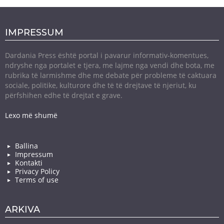
IMPRESSUM
Dardania Press është portal i pavarur informativ-komentues,
ndryshe nga portalet e tjera, me lajme nga vendi dhe bota, me
rubrika të larmishme dhe me debate për probleme të caktuara
sociale, politike, kulturore dhe të të drejtave të njeriut, ku
përfshihen edhe të drejtat e grave.
Lexo më shumë
Ballina
Impressum
Kontakti
Privacy Policy
Terms of use
ARKIVA