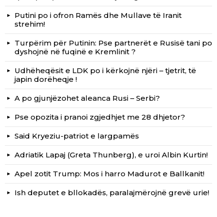
Putini po i ofron Ramës dhe Mullave të Iranit
strehim!
Turpërim për Putinin: Pse partnerët e Rusisë tani po
dyshojnë në fuqinë e Kremlinit ?
Udhëheqësit e LDK po i kërkojnë njëri – tjetrit, të
japin dorëheqje !
A po gjunjëzohet aleanca Rusi – Serbi?
Pse opozita i pranoi zgjedhjet me 28 dhjetor?
Said Kryeziu-patriot e largpamës
Adriatik Lapaj (Greta Thunberg), e uroi Albin Kurtin!
Apel zotit Trump: Mos i harro Madurot e Ballkanit!
Ish deputet e bllokadës, paralajmërojnë grevë urie!