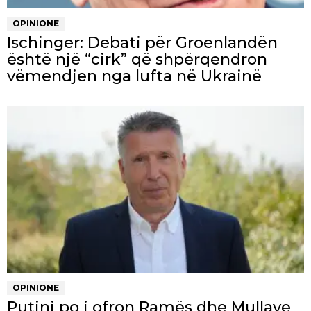
OPINIONE
Ischinger: Debati për Groenlandën
është një “cirk” që shpërqendron
vëmendjen nga lufta në Ukrainë
OPINIONE
Putini po i ofron Ramës dhe Mullave