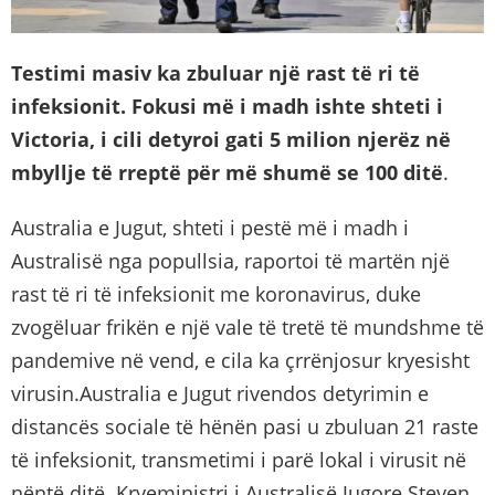
Testimi masiv ka zbuluar një rast të ri të
infeksionit. Fokusi më i madh ishte shteti i
Victoria, i cili detyroi gati 5 milion njerëz në
mbyllje të rreptë për më shumë se 100 ditë
.
Australia e Jugut, shteti i pestë më i madh i
Australisë nga popullsia, raportoi të martën një
rast të ri të infeksionit me koronavirus, duke
zvogëluar frikën e një vale të tretë të mundshme të
pandemive në vend, e cila ka çrrënjosur kryesisht
virusin.Australia e Jugut rivendos detyrimin e
distancës sociale të hënën pasi u zbuluan 21 raste
të infeksionit, transmetimi i parë lokal i virusit në
nëntë ditë. Kryeministri i Australisë Jugore Steven