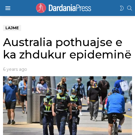
K
SWIT
Menu
SKIN
LAJME
Australia pothuajse e
ka zhdukur epideminë
6 years ago