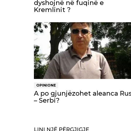
dyshojnë në fuqinë e
Kremlinit ?
OPINIONE
A po gjunjëzohet aleanca Rus
– Serbi?
LINI NJË PËRGJIGJE