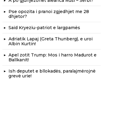
A po gjunjëzohet aleanca Rusi – Serbi?
Pse opozita i pranoi zgjedhjet me 28
dhjetor?
Said Kryeziu-patriot e largpamës
Adriatik Lapaj (Greta Thunberg), e uroi
Albin Kurtin!
Apel zotit Trump: Mos i harro Madurot e
Ballkanit!
Ish deputet e bllokadës, paralajmërojnë
grevë urie!