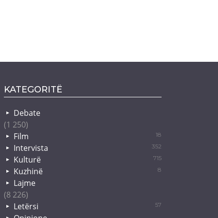
KATEGORITË
Debate
(1 250)
Film
18
Intervista
352
Kulturë
715
Kuzhinë
8
Lajme
(8 226)
Letërsi
57
Opinione