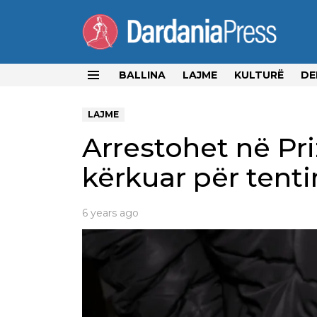
BALLINA
LAJME
KULTURË
DE
Menu
LAJME
Arrestohet në Pri
kërkuar për tenti
6 years ago