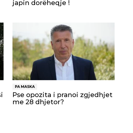
japin dorëheqje !
PA MASKA
i
Pse opozita i pranoi zgjedhjet
me 28 dhjetor?