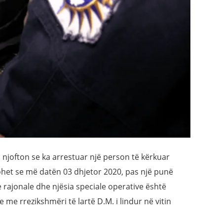
n njofton se ka arrestuar një person të kërkuar
ohet se më datën 03 dhjetor 2020, pas një punë
e rajonale dhe njësia speciale operative është
me rrezikshmëri të lartë D.M. i lindur në vitin