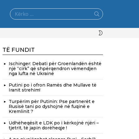
Search
for:
SWITCH
SKIN
TË FUNDIT
Ischinger: Debati për Groenlandën është
një “cirk” që shpërqendron vëmendjen
nga lufta në Ukrainë
Putini po i ofron Ramës dhe Mullave të
Iranit strehim!
Turpërim për Putinin: Pse partnerët e
Rusisë tani po dyshojnë në fuqinë e
Kremlinit ?
Udhëheqësit e LDK po i kërkojnë njëri –
tjetrit, të japin dorëheqje !