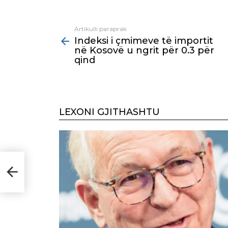
Artikulli paraprak
See
Indeksi i çmimeve të importit
more
në Kosovë u ngrit për 0.3 për
qind
LEXONI GJITHASHTU