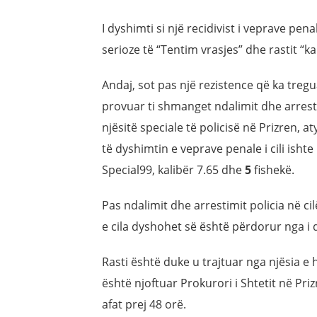
I dyshimti si një recidivist i veprave pen
serioze të “Tentim vrasjes” dhe rastit “ka
Andaj, sot pas një rezistence që ka tregu
provuar ti shmanget ndalimit dhe arresti
njësitë speciale të policisë në Prizren, a
të dyshimtin e veprave penale i cili isht
Special99, kalibër 7.65 dhe
5
fishekë.
Pas ndalimit dhe arrestimit policia në c
e cila dyshohet së është përdorur nga i
Rasti është duke u trajtuar nga njësia e 
është njoftuar Prokurori i Shtetit në Pri
afat prej 48 orë.