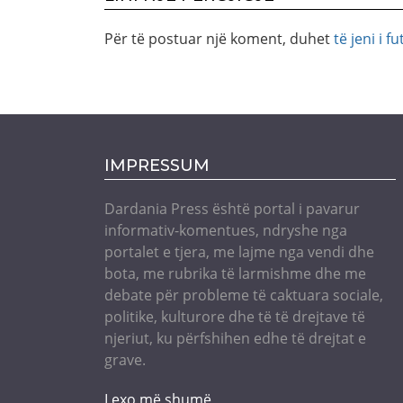
Për të postuar një koment, duhet
të jeni i fu
IMPRESSUM
Dardania Press është portal i pavarur
informativ-komentues, ndryshe nga
portalet e tjera, me lajme nga vendi dhe
bota, me rubrika të larmishme dhe me
debate për probleme të caktuara sociale,
politike, kulturore dhe të të drejtave të
njeriut, ku përfshihen edhe të drejtat e
grave.
Lexo më shumë