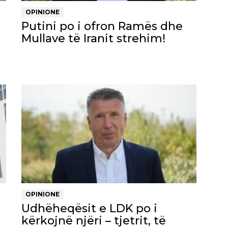
OPINIONE
Putini po i ofron Ramës dhe
Mullave të Iranit strehim!
OPINIONE
Udhëheqësit e LDK po i
kërkojnë njëri – tjetrit, të