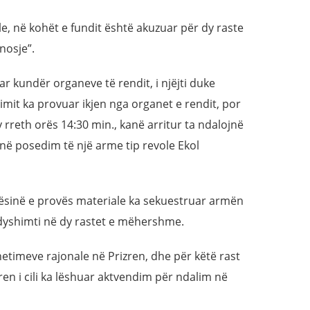
ale, në kohët e fundit është akuzuar për dy raste
nosje”.
ar kundër organeve të rendit, i njëjti duke
mit ka provuar ikjen nga organet e rendit, por
ty rreth orës 14:30 min., kanë arritur ta ndalojnë
e në posedim të një arme tip revole Ekol
ilësinë e provës materiale ka sekuestruar armën
 dyshimti në dy rastet e mëhershme.
hetimeve rajonale në Prizren, dhe për këtë rast
zren i cili ka lëshuar aktvendim për ndalim në