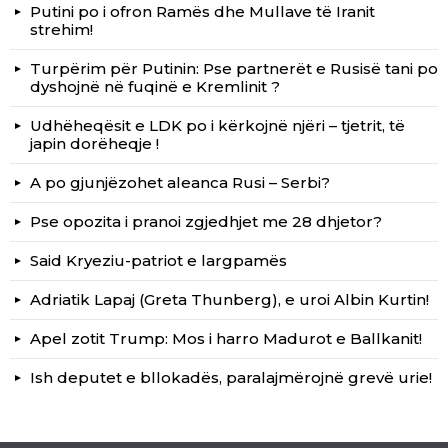
Putini po i ofron Ramës dhe Mullave të Iranit
strehim!
Turpërim për Putinin: Pse partnerët e Rusisë tani po
dyshojnë në fuqinë e Kremlinit ?
Udhëheqësit e LDK po i kërkojnë njëri – tjetrit, të
japin dorëheqje !
A po gjunjëzohet aleanca Rusi – Serbi?
Pse opozita i pranoi zgjedhjet me 28 dhjetor?
Said Kryeziu-patriot e largpamës
Adriatik Lapaj (Greta Thunberg), e uroi Albin Kurtin!
Apel zotit Trump: Mos i harro Madurot e Ballkanit!
Ish deputet e bllokadës, paralajmërojnë grevë urie!