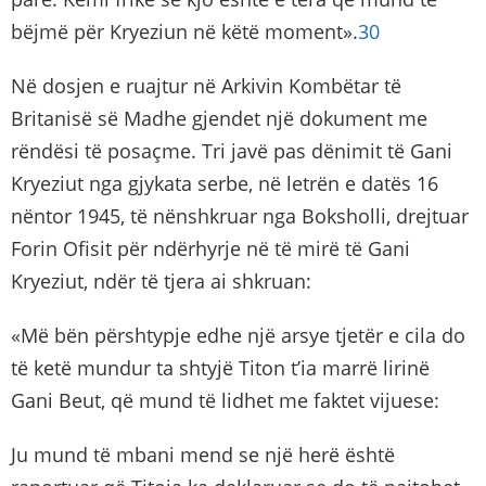
bëjmë për Kryeziun në këtë moment».
30
Në dosjen e ruajtur në Arkivin Kombëtar të
Britanisë së Madhe gjendet një dokument me
rëndësi të posaçme. Tri javë pas dënimit të Gani
Kryeziut nga gjykata serbe, në letrën e datës 16
nëntor 1945, të nënshkruar nga Boksholli, drejtuar
Forin Ofisit për ndërhyrje në të mirë të Gani
Kryeziut, ndër të tjera ai shkruan:
«Më bën përshtypje edhe një arsye tjetër e cila do
të ketë mundur ta shtyjë Titon t’ia marrë lirinë
Gani Beut, që mund të lidhet me faktet vijuese:
Ju mund të mbani mend se një herë është