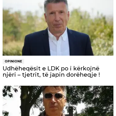
OPINIONE
Udhëheqësit e LDK po i kërkojnë
njëri – tjetrit, të japin dorëheqje !