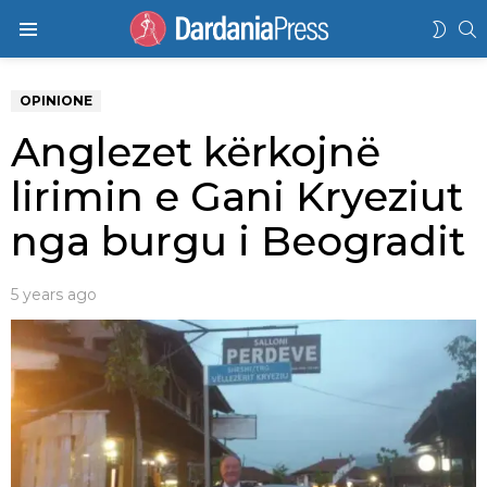
K
SWIT
Menu
SKIN
OPINIONE
Anglezet kërkojnë
lirimin e Gani Kryeziut
nga burgu i Beogradit
5 years ago