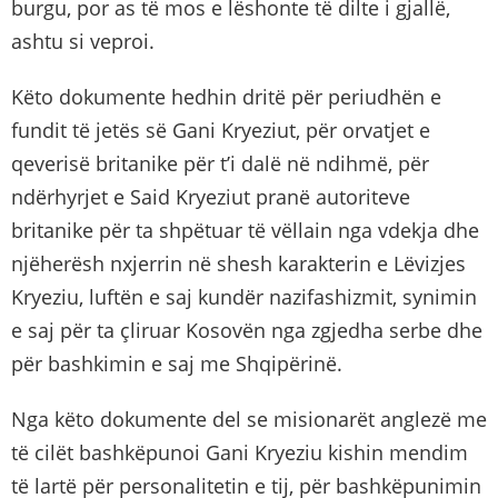
burgu, por as të mos e lëshonte të dilte i gjallë,
ashtu si veproi.
Këto dokumente hedhin dritë për periudhën e
fundit të jetës së Gani Kryeziut, për orvatjet e
qeverisë britanike për t’i dalë në ndihmë, për
ndërhyrjet e Said Kryeziut pranë autoriteve
britanike për ta shpëtuar të vëllain nga vdekja dhe
njëherësh nxjerrin në shesh karakterin e Lëvizjes
Kryeziu, luftën e saj kundër nazifashizmit, synimin
e saj për ta çliruar Kosovën nga zgjedha serbe dhe
për bashkimin e saj me Shqipërinë.
Nga këto dokumente del se misionarët anglezë me
të cilët bashkëpunoi Gani Kryeziu kishin mendim
të lartë për personalitetin e tij, për bashkëpunimin