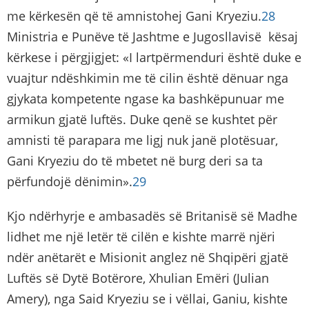
me kërkesën që të amnistohej Gani Kryeziu.
28
Ministria e Punëve të Jashtme e Jugosllavisë kësaj
kërkese i përgjigjet: «I lartpërmenduri është duke e
vuajtur ndëshkimin me të cilin është dënuar nga
gjykata kompetente ngase ka bashkëpunuar me
armikun gjatë luftës. Duke qenë se kushtet për
amnisti të parapara me ligj nuk janë plotësuar,
Gani Kryeziu do të mbetet në burg deri sa ta
përfundojë dënimin».
29
Kjo ndërhyrje e ambasadës së Britanisë së Madhe
lidhet me një letër të cilën e kishte marrë njëri
ndër anëtarët e Misionit anglez në Shqipëri gjatë
Luftës së Dytë Botërore, Xhulian Emëri (Julian
Amery), nga Said Kryeziu se i vëllai, Ganiu, kishte