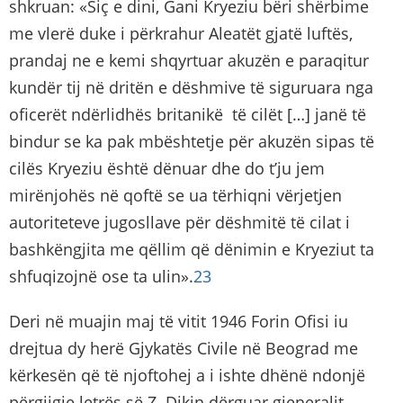
shkruan: «Siç e dini, Gani Kryeziu bëri shërbime
me vlerë duke i përkrahur Aleatët gjatë luftës,
prandaj ne e kemi shqyrtuar akuzën e paraqitur
kundër tij në dritën e dëshmive të siguruara nga
oficerët ndërlidhës britanikë të cilët […] janë të
bindur se ka pak mbështetje për akuzën sipas të
cilës Kryeziu është dënuar dhe do t’ju jem
mirënjohës në qoftë se ua tërhiqni vërjetjen
autoriteteve jugosllave për dëshmitë të cilat i
bashkëngjita me qëllim që dënimin e Kryeziut ta
shfuqizojnë ose ta ulin».
23
Deri në muajin maj të vitit 1946 Forin Ofisi iu
drejtua dy herë Gjykatës Civile në Beograd me
kërkesën që të njoftohej a i ishte dhënë ndonjë
përgjigje letrës së Z. Dikin dërguar gjeneralit