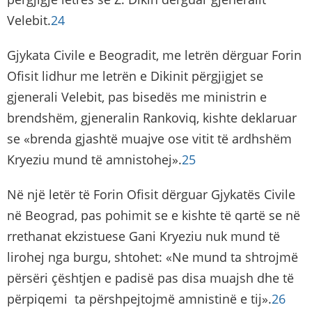
Velebit.
24
Gjykata Civile e Beogradit, me letrën dërguar Forin
Ofisit lidhur me letrën e Dikinit përgjigjet se
gjenerali Velebit, pas bisedës me ministrin e
brendshëm, gjeneralin Rankoviq, kishte deklaruar
se «brenda gjashtë muajve ose vitit të ardhshëm
Kryeziu mund të amnistohej».
25
Në një letër të Forin Ofisit dërguar Gjykatës Civile
në Beograd, pas pohimit se e kishte të qartë se në
rrethanat ekzistuese Gani Kryeziu nuk mund të
lirohej nga burgu, shtohet: «Ne mund ta shtrojmë
përsëri çështjen e padisë pas disa muajsh dhe të
përpiqemi ta përshpejtojmë amnistinë e tij».
26