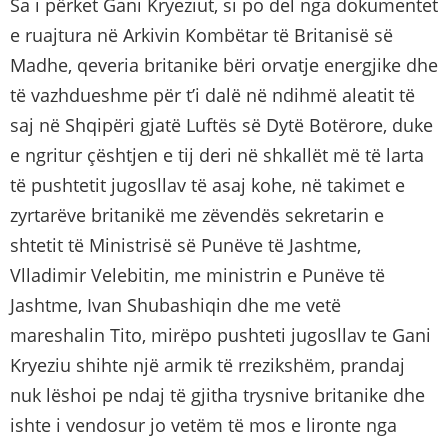
Sa i përket Gani Kryeziut, si po del nga dokumentet
e ruajtura në Arkivin Kombëtar të Britanisë së
Madhe, qeveria britanike bëri orvatje energjike dhe
të vazhdueshme për t’i dalë në ndihmë aleatit të
saj në Shqipëri gjatë Luftës së Dytë Botërore, duke
e ngritur çështjen e tij deri në shkallët më të larta
të pushtetit jugosllav të asaj kohe, në takimet e
zyrtarëve britanikë me zëvendës sekretarin e
shtetit të Ministrisë së Punëve të Jashtme,
Vlladimir Velebitin, me ministrin e Punëve të
Jashtme, Ivan Shubashiqin dhe me vetë
mareshalin Tito, mirëpo pushteti jugosllav te Gani
Kryeziu shihte një armik të rrezikshëm, prandaj
nuk lëshoi pe ndaj të gjitha trysnive britanike dhe
ishte i vendosur jo vetëm të mos e lironte nga