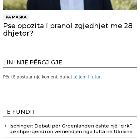
PA MASKA
Pse opozita i pranoi zgjedhjet me 28
dhjetor?
LINI NJË PËRGJIGJE
Për të postuar një koment, duhet
të jeni i futur
.
TË FUNDIT
Ischinger: Debati për Groenlandën është një “cirk”
që shpërqendron vëmendjen nga lufta në Ukrainë