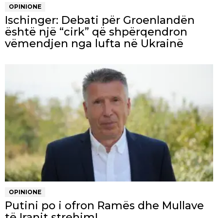
OPINIONE
Ischinger: Debati për Groenlandën
është një “cirk” që shpërqendron
vëmendjen nga lufta në Ukrainë
OPINIONE
Putini po i ofron Ramës dhe Mullave
të Iranit strehim!