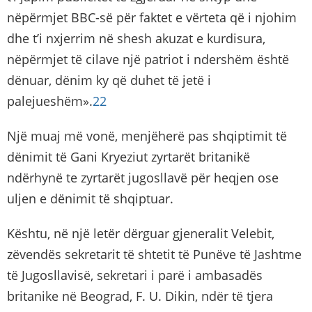
nëpërmjet BBC-së për faktet e vërteta që i njohim
dhe t’i nxjerrim në shesh akuzat e kurdisura,
nëpërmjet të cilave një patriot i ndershëm është
dënuar, dënim ky që duhet të jetë i
palejueshëm».
22
Një muaj më vonë, menjëherë pas shqiptimit të
dënimit të Gani Kryeziut zyrtarët britanikë
ndërhynë te zyrtarët jugosllavë për heqjen ose
uljen e dënimit të shqiptuar.
Kështu, në një letër dërguar gjeneralit Velebit,
zëvendës sekretarit të shtetit të Punëve të Jashtme
të Jugosllavisë, sekretari i parë i ambasadës
britanike në Beograd, F. U. Dikin, ndër të tjera