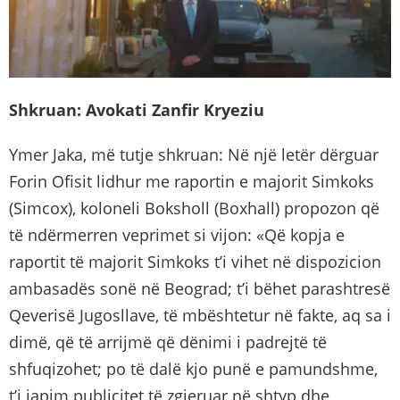
Shkruan: Avokati Zanfir Kryeziu
Ymer Jaka, më tutje shkruan: Në një letër dërguar
Forin Ofisit lidhur me raportin e majorit Simkoks
(Simcox), koloneli Boksholl (Boxhall) propozon që
të ndërmerren veprimet si vijon: «Që kopja e
raportit të majorit Simkoks t’i vihet në dispozicion
ambasadës sonë në Beograd; t’i bëhet parashtresë
Qeverisë Jugosllave, të mbështetur në fakte, aq sa i
dimë, që të arrijmë që dënimi i padrejtë të
shfuqizohet; po të dalë kjo punë e pamundshme,
t’i japim publicitet të zgjeruar në shtyp dhe