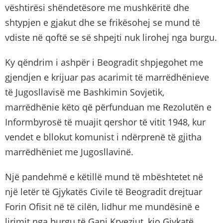
vështirësi shëndetësore me mushkëritë dhe
shtypjen e gjakut dhe se frikësohej se mund të
vdiste në qoftë se së shpejti nuk lirohej nga burgu.
Ky qëndrim i ashpër i Beogradit shpjegohet me
gjendjen e krijuar pas acarimit të marrëdhënieve
të Jugosllavisë me Bashkimin Sovjetik,
marrëdhënie këto që përfunduan me Rezolutën e
Informbyrosë të muajit qershor të vitit 1948, kur
vendet e bllokut komunist i ndërprenë të gjitha
marrëdhëniet me Jugosllavinë.
Një pandehmë e këtillë mund të mbështetet në
një letër të Gjykatës Civile të Beogradit drejtuar
Forin Ofisit në të cilën, lidhur me mundësinë e
lirimit nga burgu të Gani Kryeziut, kjo Gjykatë