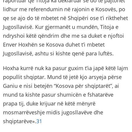
raportuar që Titoja ka deklaruar se do të pajtohet
lidhur me referendumin në rajonin e Kosovës, po
qe se ajo do të mbetet në Shqipëri ose t’i rikthehet
Jugosllavisë. Kur gjermanët u mundën, Titoja e
ndryshoi këtë qëndrim dhe me sa duket e njoftoi
Enver Hoxhën se Kosova duhet t’i mbetet
Jugosllavisë, ashtu si kishte qenë para luftës.
Hoxha kurrë nuk ka pasur guxim t’ia japë këtë lajm
popullit shqiptar. Mund të jetë kjo arsyeja përse
Ganiu e nisi betejën “Kosova për shqiptarët”, ai
mund ta kishte pasur shumicën e fshatarëve
prapa tij, duke krijuar në këtë mënyrë
mosmarrëveshje midis jugosllavëve dhe
shqiptarëve».
31