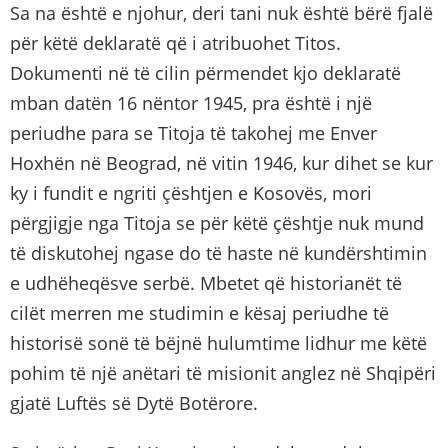
Sa na është e njohur, deri tani nuk është bërë fjalë
për këtë deklaratë që i atribuohet Titos.
Dokumenti në të cilin përmendet kjo deklaratë
mban datën 16 nëntor 1945, pra është i një
periudhe para se Titoja të takohej me Enver
Hoxhën në Beograd, në vitin 1946, kur dihet se kur
ky i fundit e ngriti çështjen e Kosovës, mori
përgjigje nga Titoja se për këtë çështje nuk mund
të diskutohej ngase do të haste në kundërshtimin
e udhëheqësve serbë. Mbetet që historianët të
cilët merren me studimin e kësaj periudhe të
historisë sonë të bëjnë hulumtime lidhur me këtë
pohim të një anëtari të misionit anglez në Shqipëri
gjatë Luftës së Dytë Botërore.