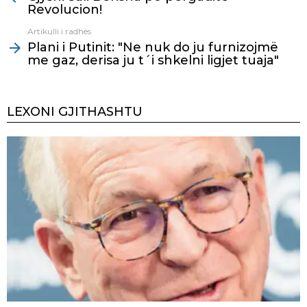
Revolucion!
Artikulli i radhës
Plani i Putinit: "Ne nuk do ju furnizojmë
me gaz, derisa ju t´i shkelni ligjet tuaja"
LEXONI GJITHASHTU