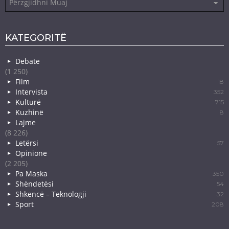
KATEGORITË
Debate
(1 250)
Film
18
Intervista
352
Kulturë
715
Kuzhinë
8
Lajme
(8 226)
Letërsi
57
Opinione
(2 205)
Pa Maska
350
Shëndetësi
54
Shkencë – Teknologji
32
Sport
208