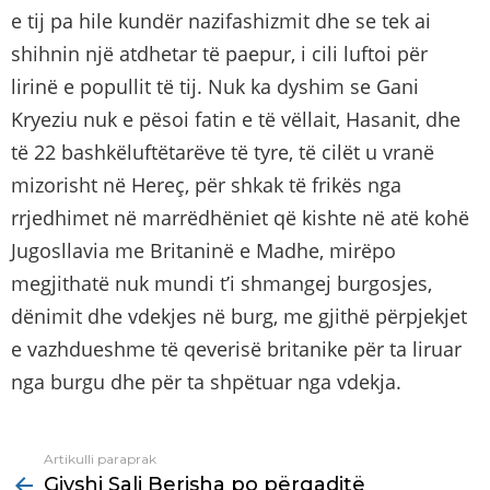
e tij pa hile kundër nazifashizmit dhe se tek ai
shihnin një atdhetar të paepur, i cili luftoi për
lirinë e popullit të tij. Nuk ka dyshim se Gani
Kryeziu nuk e pësoi fatin e të vëllait, Hasanit, dhe
të 22 bashkëluftëtarëve të tyre, të cilët u vranë
mizorisht në Hereç, për shkak të frikës nga
rrjedhimet në marrëdhëniet që kishte në atë kohë
Jugosllavia me Britaninë e Madhe, mirëpo
megjithatë nuk mundi t’i shmangej burgosjes,
dënimit dhe vdekjes në burg, me gjithë përpjekjet
e vazhdueshme të qeverisë britanike për ta liruar
nga burgu dhe për ta shpëtuar nga vdekja.
Artikulli paraprak
See
Gjyshi Sali Berisha po përgaditë
more