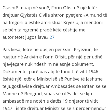
Gjashtë muaj më vonë, Forin Ofisi në një letër
drejtuar Gjykatës Civile shtron pyetjen: «A mund të
na tregoni a është amnistuar Kryeziu, a mendoni
se bën ta ngremë prapë këtë çështje me
autoritetet jugosllave».
27
Pas kësaj letre në dosjen për Gani Kryeziun, të
ruajtur në Arkivin e Forin Ofisit, për një periudhë
njëvjeçare nuk ndeshim në asnjë dokument.
Dokumenti i parë pas atij të fundit të vitit 1946
është një letër e Ministrisë së Punëve të Jashtme
të Jugosllavisë drejtuar Ambasadës së Britanisë së
Madhe në Beograd, sipas së cilës del se kjo
ambasadë me notën e datës 19 dhjetor të vitit
1947 i ishte drejtuar Ministrisë së sipërpërmendur