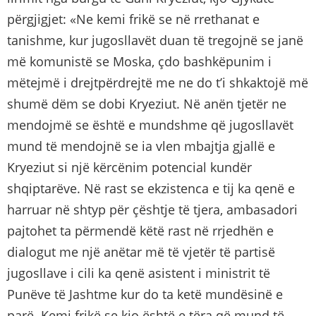
përgjigjet: «Ne kemi frikë se në rrethanat e
tanishme, kur jugosllavët duan të tregojnë se janë
më komunistë se Moska, çdo bashkëpunim i
mëtejmë i drejtpërdrejtë me ne do t’i shkaktojë më
shumë dëm se dobi Kryeziut. Në anën tjetër ne
mendojmë se është e mundshme që jugosllavët
mund të mendojnë se ia vlen mbajtja gjallë e
Kryeziut si një kërcënim potencial kundër
shqiptarëve. Në rast se ekzistenca e tij ka qenë e
harruar në shtyp për çështje të tjera, ambasadori
pajtohet ta përmendë këtë rast në rrjedhën e
dialogut me një anëtar më të vjetër të partisë
jugosllave i cili ka qenë asistent i ministrit të
Punëve të Jashtme kur do ta ketë mundësinë e
parë. Kemi frikë se kjo është e tëra që mund të