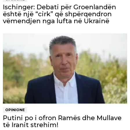
Ischinger: Debati për Groenlandën
është një “cirk” që shpërqendron
vëmendjen nga lufta në Ukrainë
OPINIONE
Putini po i ofron Ramës dhe Mullave
të Iranit strehim!