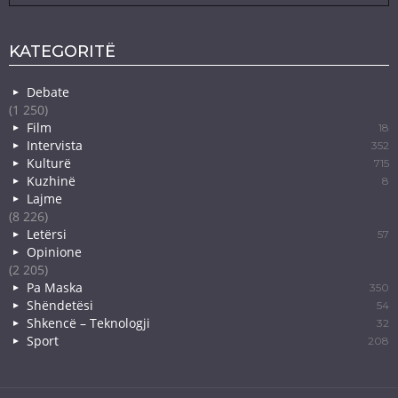
KATEGORITË
Debate
(1 250)
Film
18
Intervista
352
Kulturë
715
Kuzhinë
8
Lajme
(8 226)
Letërsi
57
Opinione
(2 205)
Pa Maska
350
Shëndetësi
54
Shkencë – Teknologji
32
Sport
208