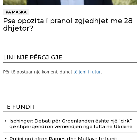
PA MASKA
Pse opozita i pranoi zgjedhjet me 28
dhjetor?
LINI NJË PËRGJIGJE
Për të postuar një koment, duhet
të jeni i futur
.
TË FUNDIT
Ischinger: Debati për Groenlandën është një “cirk”
që shpërqendron vëmendjen nga lufta në Ukrainë
Putini po i ofron Ramës dhe Mullave të Iranit