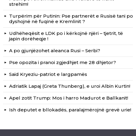
strehim!
Turpërim për Putinin: Pse partnerët e Rusisë tani po
dyshojnë në fuqinë e Kremlinit ?
Udhëheqësit e LDK po i kërkojnë njëri – tjetrit, të
japin dorëheqje !
A po gjunjëzohet aleanca Rusi – Serbi?
Pse opozita i pranoi zgjedhjet me 28 dhjetor?
Said Kryeziu-patriot e largpamës
Adriatik Lapaj (Greta Thunberg), e uroi Albin Kurtin!
Apel zotit Trump: Mos i harro Madurot e Ballkanit!
Ish deputet e bllokadës, paralajmërojnë grevë urie!