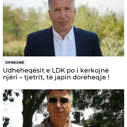
OPINIONE
Udhëheqësit e LDK po i kërkojnë
njëri – tjetrit, të japin dorëheqje !