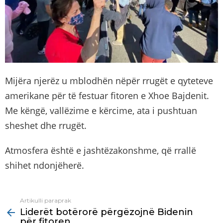
Mijëra njerëz u mblodhën nëpër rrugët e qyteteve
amerikane për të festuar fitoren e Xhoe Bajdenit.
Me këngë, vallëzime e kërcime, ata i pushtuan
sheshet dhe rrugët.
Atmosfera është e jashtëzakonshme, që rrallë
shihet ndonjëherë.
Artikulli paraprak
See
Liderët botërorë përgëzojnë Bidenin
more
për fitoren