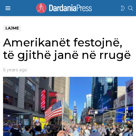
K
SWIT
Menu
SKIN
LAJME
Amerikanët festojnë,
të gjithë janë në rrugë
6 years ago