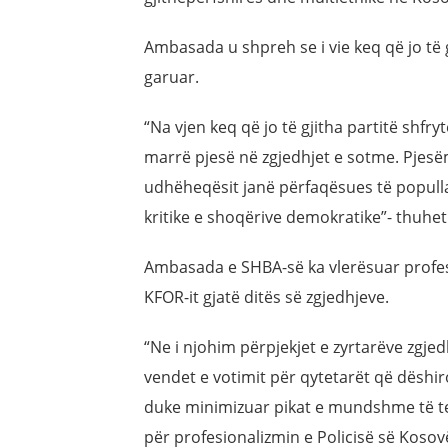
Ambasada u shpreh se i vie keq që jo të g
garuar.
“Na vjen keq që jo të gjitha partitë shfr
marrë pjesë në zgjedhjet e sotme. Pjesë
udhëheqësit janë përfaqësues të popullat
kritike e shoqërive demokratike”- thuhe
Ambasada e SHBA-së ka vlerësuar profes
KFOR-it gjatë ditës së zgjedhjeve.
“Ne i njohim përpjekjet e zyrtarëve zgje
vendet e votimit për qytetarët që dëshiro
duke minimizuar pikat e mundshme të te
për profesionalizmin e Policisë së Kosovë