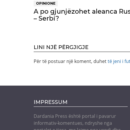
OPINIONE
A po gjunjëzohet aleanca Rus
– Serbi?
LINI NJË PËRGJIGJE
Për të postuar një koment, duhet
të jeni i fu
IMPRESSUM
Dardania Press është portal i pavarur
informativ-komentues, ndryshe nga