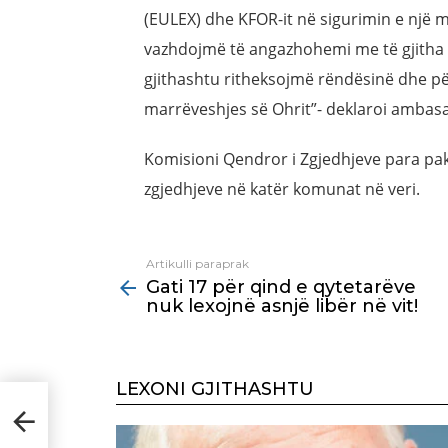
(EULEX) dhe KFOR-it në sigurimin e një mj
vazhdojmë të angazhohemi me të gjitha 
gjithashtu ritheksojmë rëndësinë dhe pë
marrëveshjes së Ohrit”- deklaroi ambas
Komisioni Qendror i Zgjedhjeve para pak
zgjedhjeve në katër komunat në veri.
Artikulli paraprak
See
Gati 17 për qind e qytetarëve
more
nuk lexojnë asnjë libër në vit!
LEXONI GJITHASHTU