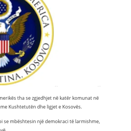
erikës tha se zgjedhjet në katër komunat në
 me Kushtetutën dhe ligjet e Kosovës.
oi se mbështesin një demokraci të larmishme,
ovë.