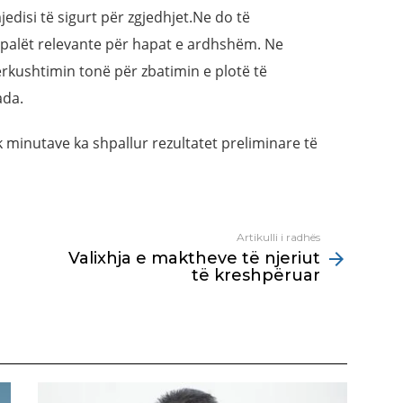
edisi të sigurt për zgjedhjet.Ne do të
palët relevante për hapat e ardhshëm. Ne
rkushtimin tonë për zbatimin e plotë të
ada.
 minutave ka shpallur rezultatet preliminare të
Artikulli i radhës
Valixhja e maktheve të njeriut
të kreshpëruar