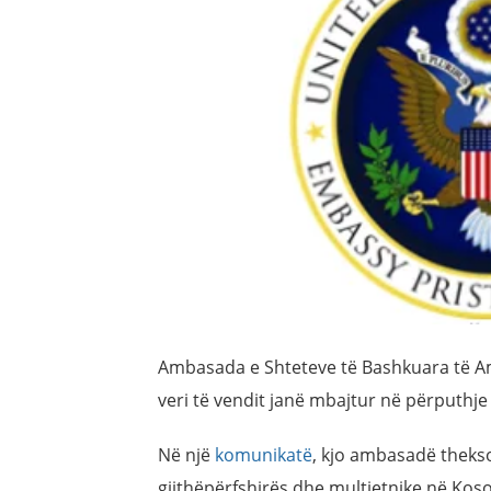
Ambasada e Shteteve të Bashkuara të Am
veri të vendit janë mbajtur në përputhje
Në një
komunikatë
, kjo ambasadë theks
gjithëpërfshirës dhe multietnike në Kos