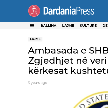
BALLINA
LAJME
KULTURË
DE
Menu
LAJME
Ambasada e SHB
Zgjedhjet në ver
kërkesat kushtet
3 years ago