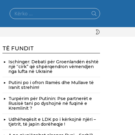
Search
for:
SWITCH
SKIN
TË FUNDIT
Ischinger: Debati për Groenlandën është
një “cirk” që shpërqendron vëmendjen
nga lufta në Ukrainë
Putini po i ofron Ramës dhe Mullave të
Iranit strehim!
Turpërim për Putinin: Pse partnerët e
Rusisë tani po dyshojnë në fuqinë e
Kremlinit ?
Udhëheqësit e LDK po i kërkojnë njëri –
tjetrit, të japin dorëheqje !