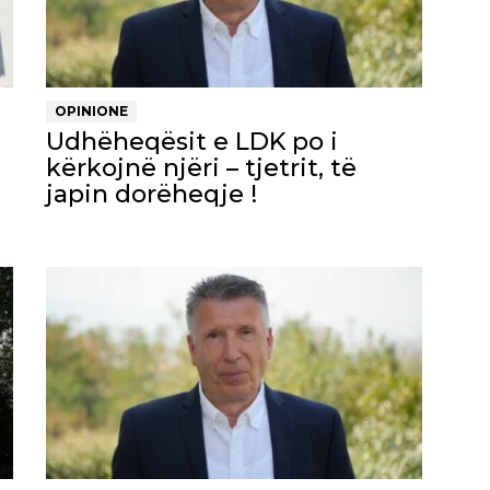
OPINIONE
Udhëheqësit e LDK po i
kërkojnë njëri – tjetrit, të
japin dorëheqje !