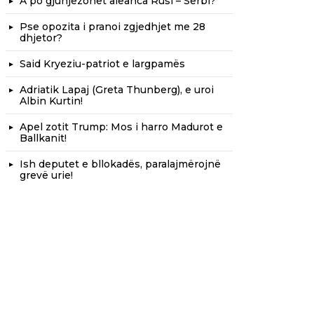
A po gjunjëzohet aleanca Rusi – Serbi?
Pse opozita i pranoi zgjedhjet me 28
dhjetor?
Said Kryeziu-patriot e largpamës
Adriatik Lapaj (Greta Thunberg), e uroi
Albin Kurtin!
Apel zotit Trump: Mos i harro Madurot e
Ballkanit!
Ish deputet e bllokadës, paralajmërojnë
grevë urie!