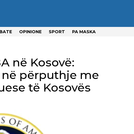
BATE
OPINIONE
SPORT
PA MASKA
A në Kosovë:
i në përputhje me
uese të Kosovës