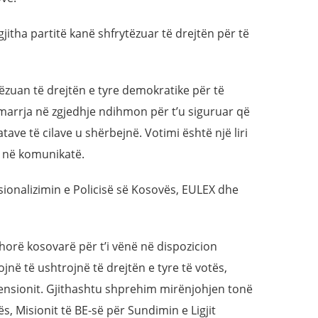
jitha partitë kanë shfrytëzuar të drejtën për të
ytëzuan të drejtën e tyre demokratike për të
marrja në zgjedhje ndihmon për t’u siguruar që
ave të cilave u shërbejnë. Votimi është një liri
t në komunikatë.
ionalizimin e Policisë së Kosovës, EULEX dhe
dhorë kosovarë për t’i vënë në dispozicion
jnë të ushtrojnë të drejtën e tyre të votës,
nsionit. Gjithashtu shprehim mirënjohjen tonë
s, Misionit të BE-së për Sundimin e Ligjit