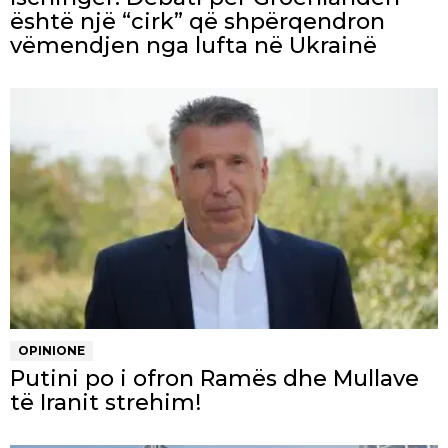
është një “cirk” që shpërqendron
vëmendjen nga lufta në Ukrainë
OPINIONE
Putini po i ofron Ramës dhe Mullave
të Iranit strehim!