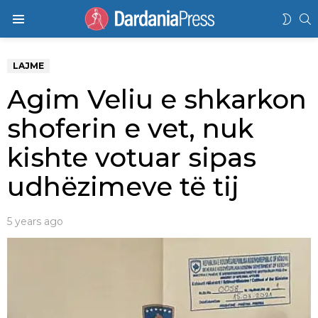
K
SWIT
Menu
SKIN
LAJME
Agim Veliu e shkarkon
shoferin e vet, nuk
kishte votuar sipas
udhëzimeve të tij
5 years ago