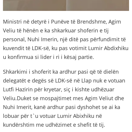
Ministri në detyrë i Punëve të Brendshme, Agim
Veliu të hënën e ka shkarkuar shoferin e tij
personal, Nuhi Imerin, një ditë pas përfundimit të
kuvendit të LDK-së, ku pas votimit Lumir Abdixhiku
u konfirmua si lider i ri i kësaj partie.
Shkarkimi i shoferit ka ardhur pasi që të dielën
delegatët e degës së LDK-së në Llap nuk e votuan
Lutfi Hazirin për kryetar, siç i kishte udhëzuar
Veliu.Duket se mospajtimet mes Agim Veliut dhe
Nuhi Imerit, kanë ardhur pasi dyshohet se ai ka
lobuar për t`u votuar Lumir Abixhiku në
kundërshtim me udhëzimet e shefit të tij.