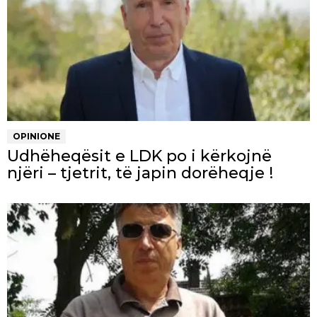
OPINIONE
Udhëheqësit e LDK po i kërkojnë
njëri – tjetrit, të japin dorëheqje !