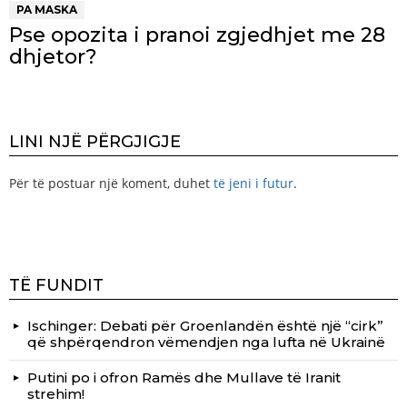
PA MASKA
Pse opozita i pranoi zgjedhjet me 28
dhjetor?
LINI NJË PËRGJIGJE
Për të postuar një koment, duhet
të jeni i futur
.
TË FUNDIT
Ischinger: Debati për Groenlandën është një “cirk”
që shpërqendron vëmendjen nga lufta në Ukrainë
Putini po i ofron Ramës dhe Mullave të Iranit
strehim!