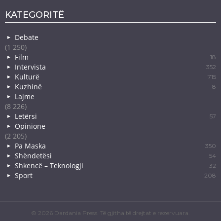
KATEGORITË
Debate
(1 250)
Film
18
Intervista
352
Kulturë
715
Kuzhinë
8
Lajme
(8 226)
Letërsi
57
Opinione
(2 205)
Pa Maska
350
Shëndetësi
54
Shkencë – Teknologji
32
Sport
208
© 2026 Dardania Press. Të gjitha të drejtat e rezervuara.