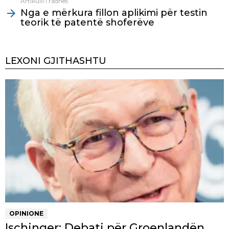
Artikulli i radhës
Nga e mërkura fillon aplikimi për testin
teorik të patentë shoferëve
LEXONI GJITHASHTU
OPINIONE
Ischinger: Debati për Groenlandën