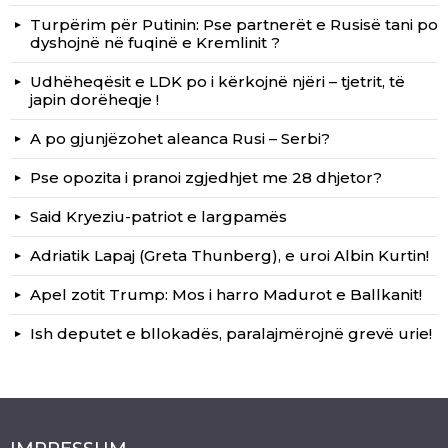
Turpërim për Putinin: Pse partnerët e Rusisë tani po
dyshojnë në fuqinë e Kremlinit ?
Udhëheqësit e LDK po i kërkojnë njëri – tjetrit, të
japin dorëheqje !
A po gjunjëzohet aleanca Rusi – Serbi?
Pse opozita i pranoi zgjedhjet me 28 dhjetor?
Said Kryeziu-patriot e largpamës
Adriatik Lapaj (Greta Thunberg), e uroi Albin Kurtin!
Apel zotit Trump: Mos i harro Madurot e Ballkanit!
Ish deputet e bllokadës, paralajmërojnë grevë urie!