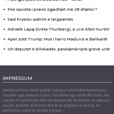
Pse opozita i pranoi zgjedhjet me 28 dhjetor?
Said Kryeziu-patriot e largpamës
Adriatik Lapaj (Greta Thunberg), e uroi Albin Kurtin!
Apel zotit Trump: Mos i harro Madurot e Ballkanit!
Ish deputet e bllokadës, paralajmërojnë grevë urie!
IMPRESSUM
Dardania Press është portal i pavarur informativ-komentues,
ndryshe nga portalet e tjera, me lajme nga vendi dhe bota, me
rubrika të larmishme dhe me debate për probleme të caktuara
sociale, politike, kulturore dhe të të drejtave të njeriut, ku
përfshihen edhe të drejtat e grave.