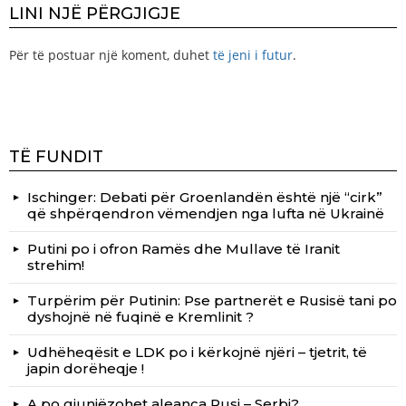
LINI NJË PËRGJIGJE
Për të postuar një koment, duhet
të jeni i futur
.
TË FUNDIT
Ischinger: Debati për Groenlandën është një “cirk”
që shpërqendron vëmendjen nga lufta në Ukrainë
Putini po i ofron Ramës dhe Mullave të Iranit
strehim!
Turpërim për Putinin: Pse partnerët e Rusisë tani po
dyshojnë në fuqinë e Kremlinit ?
Udhëheqësit e LDK po i kërkojnë njëri – tjetrit, të
japin dorëheqje !
A po gjunjëzohet aleanca Rusi – Serbi?