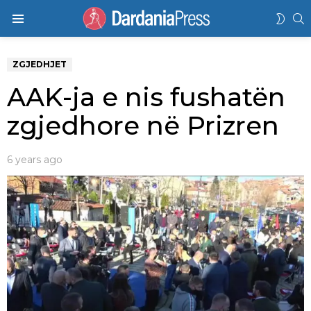
K
SWIT
Menu
SKIN
ZGJEDHJET
AAK-ja e nis fushatën
zgjedhore në Prizren
6 years ago