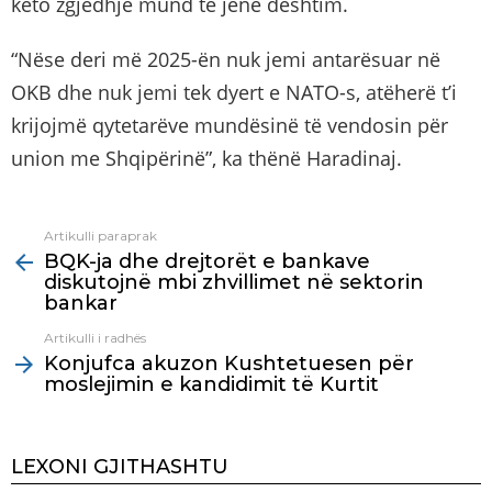
këto zgjedhje mund të jenë dështim.
“Nëse deri më 2025-ën nuk jemi antarësuar në
OKB dhe nuk jemi tek dyert e NATO-s, atëherë t’i
krijojmë qytetarëve mundësinë të vendosin për
union me Shqipërinë”, ka thënë Haradinaj.
Artikulli paraprak
See
BQK-ja dhe drejtorët e bankave
more
diskutojnë mbi zhvillimet në sektorin
bankar
Artikulli i radhës
Konjufca akuzon Kushtetuesen për
moslejimin e kandidimit të Kurtit
LEXONI GJITHASHTU