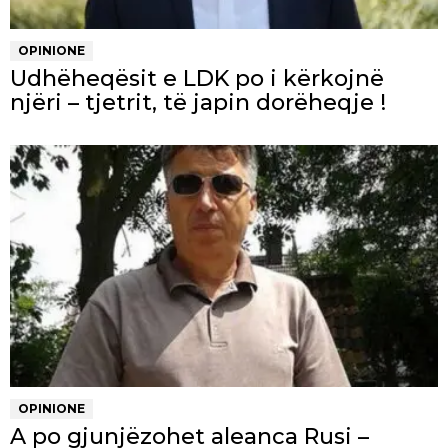
OPINIONE
Udhëheqësit e LDK po i kërkojnë
njëri – tjetrit, të japin dorëheqje !
OPINIONE
A po gjunjëzohet aleanca Rusi –