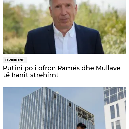
OPINIONE
Putini po i ofron Ramës dhe Mullave
të Iranit strehim!