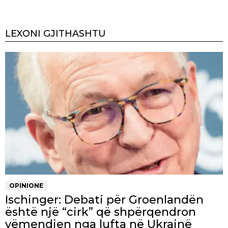
LEXONI GJITHASHTU
OPINIONE
Ischinger: Debati për Groenlandën
është një “cirk” që shpërqendron
vëmendjen nga lufta në Ukrainë