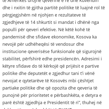
të Amerikës urojnë qeverinë e re dhe Kuvendin
dhe i nxitin të gjitha partitë politike të luajnë rol të
përgjegjshëm në njohjen e rezultateve të
zgjedhjeve të 14 shkurtit si mandat i dhënë nga
populli për qeveri efektive. Në këtë kohë të
pandemisë dhe sfidave ekonomike, Kosova ka
nevojë për udhëheqësi të vendosur dhe
institucione qeverisëse funksionale që sigurojnë
stabilitet, përfshirë edhe presidencën. Adresimi i
këtyre sfidave do të kërkojë që prijësit e partive
politike dhe deputetët e zgjedhur tani t’i vënë
nevojat e qytetarëve të Kosovës mbi çështjet
partiake politike dhe që opozita dhe qeveria të
punojnë për prioritetet e përbashkëta, e detyra e
parë është zgjedhja e Presidentit të ri”, thuhej në