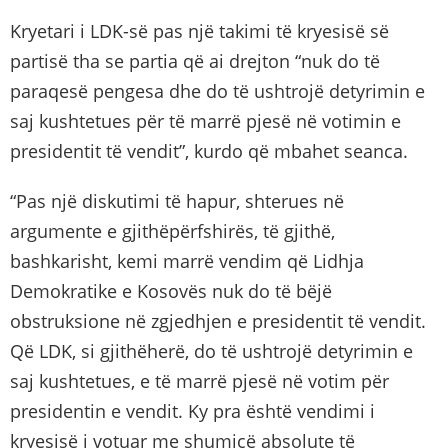
Kryetari i LDK-së pas një takimi të kryesisë së
partisë tha se partia që ai drejton “nuk do të
paraqesë pengesa dhe do të ushtrojë detyrimin e
saj kushtetues për të marrë pjesë në votimin e
presidentit të vendit”, kurdo që mbahet seanca.
“Pas një diskutimi të hapur, shterues në
argumente e gjithëpërfshirës, të gjithë,
bashkarisht, kemi marrë vendim që Lidhja
Demokratike e Kosovës nuk do të bëjë
obstruksione në zgjedhjen e presidentit të vendit.
Që LDK, si gjithëherë, do të ushtrojë detyrimin e
saj kushtetues, e të marrë pjesë në votim për
presidentin e vendit. Ky pra është vendimi i
kryesisë i votuar me shumicë absolute të