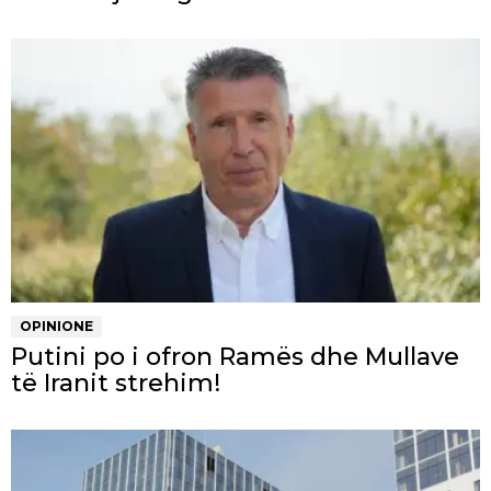
OPINIONE
Putini po i ofron Ramës dhe Mullave
të Iranit strehim!