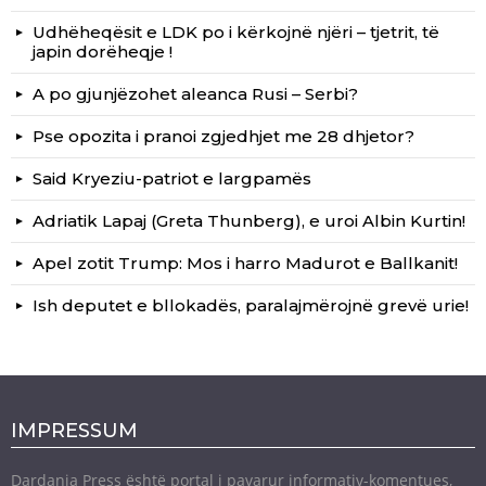
Udhëheqësit e LDK po i kërkojnë njëri – tjetrit, të
japin dorëheqje !
A po gjunjëzohet aleanca Rusi – Serbi?
Pse opozita i pranoi zgjedhjet me 28 dhjetor?
Said Kryeziu-patriot e largpamës
Adriatik Lapaj (Greta Thunberg), e uroi Albin Kurtin!
Apel zotit Trump: Mos i harro Madurot e Ballkanit!
Ish deputet e bllokadës, paralajmërojnë grevë urie!
IMPRESSUM
Dardania Press është portal i pavarur informativ-komentues,