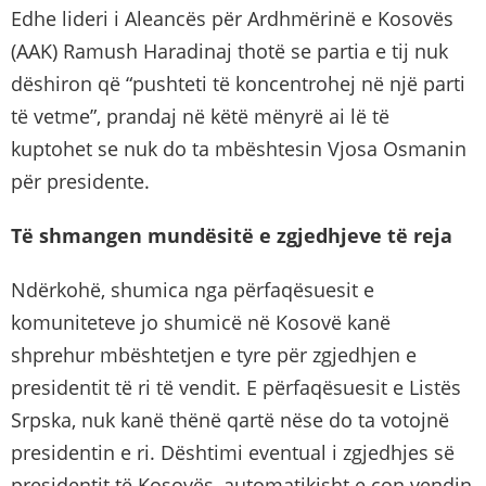
Edhe lideri i Aleancës për Ardhmërinë e Kosovës
(AAK) Ramush Haradinaj thotë se partia e tij nuk
dëshiron që “pushteti të koncentrohej në një parti
të vetme”, prandaj në këtë mënyrë ai lë të
kuptohet se nuk do ta mbështesin Vjosa Osmanin
për presidente.
Të shmangen mundësitë e zgjedhjeve të reja
Ndërkohë, shumica nga përfaqësuesit e
komuniteteve jo shumicë në Kosovë kanë
shprehur mbështetjen e tyre për zgjedhjen e
presidentit të ri të vendit. E përfaqësuesit e Listës
Srpska, nuk kanë thënë qartë nëse do ta votojnë
presidentin e ri. Dështimi eventual i zgjedhjes së
presidentit të Kosovës, automatikisht e çon vendin