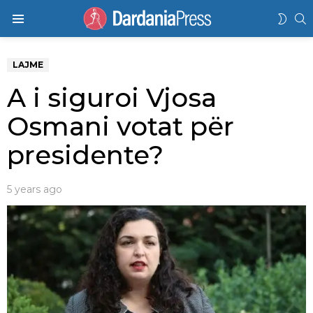
K
SWIT
Menu
SKIN
LAJME
A i siguroi Vjosa
Osmani votat për
presidente?
5 years ago