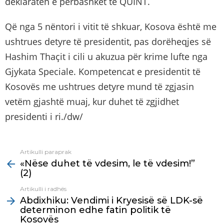
deklaratën e përbashkët të QUINT.
Që nga 5 nëntori i vitit të shkuar, Kosova është me
ushtrues detyre të presidentit, pas dorëheqjes së
Hashim Thaҫit i cili u akuzua për krime lufte nga
Gjykata Speciale. Kompetencat e presidentit të
Kosovës me ushtrues detyre mund të zgjasin
vetëm gjashtë muaj, kur duhet të zgjidhet
presidenti i ri./dw/
Artikulli paraprak
See
«Nëse duhet të vdesim, le të vdesim!”
more
(2)
Artikulli i radhës
Abdixhiku: Vendimi i Kryesisë së LDK-së
determinon edhe fatin politik të
Kosovës