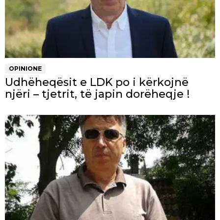
OPINIONE
Udhëheqësit e LDK po i kërkojnë
njëri – tjetrit, të japin dorëheqje !