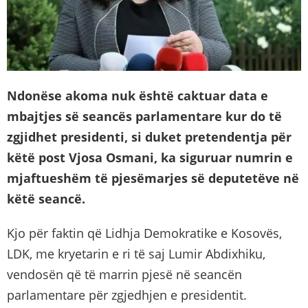
Ndonëse akoma nuk është caktuar data e
mbajtjes së seancës parlamentare kur do të
zgjidhet presidenti, si duket pretendentja për
këtë post Vjosa Osmani, ka siguruar numrin e
mjaftueshëm të pjesëmarjes së deputetëve në
këtë seancë.
Kjo për faktin që Lidhja Demokratike e Kosovës,
LDK, me kryetarin e ri të saj Lumir Abdixhiku,
vendosën që të marrin pjesë në seancën
parlamentare për zgjedhjen e presidentit.