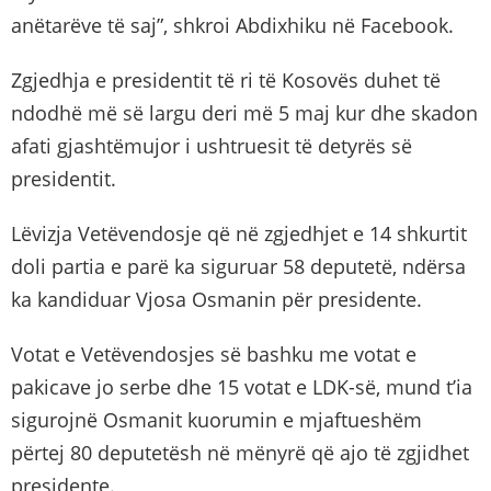
anëtarëve të saj”, shkroi Abdixhiku në Facebook.
Zgjedhja e presidentit të ri të Kosovës duhet të
ndodhë më së largu deri më 5 maj kur dhe skadon
afati gjashtëmujor i ushtruesit të detyrës së
presidentit.
Lëvizja Vetëvendosje që në zgjedhjet e 14 shkurtit
doli partia e parë ka siguruar 58 deputetë, ndërsa
ka kandiduar Vjosa Osmanin për presidente.
Votat e Vetëvendosjes së bashku me votat e
pakicave jo serbe dhe 15 votat e LDK-së, mund t’ia
sigurojnë Osmanit kuorumin e mjaftueshëm
përtej 80 deputetësh në mënyrë që ajo të zgjidhet
presidente.