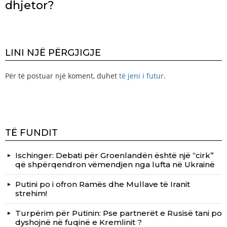
dhjetor?
LINI NJË PËRGJIGJE
Për të postuar një koment, duhet
të jeni i futur
.
TË FUNDIT
Ischinger: Debati për Groenlandën është një “cirk”
që shpërqendron vëmendjen nga lufta në Ukrainë
Putini po i ofron Ramës dhe Mullave të Iranit
strehim!
Turpërim për Putinin: Pse partnerët e Rusisë tani po
dyshojnë në fuqinë e Kremlinit ?