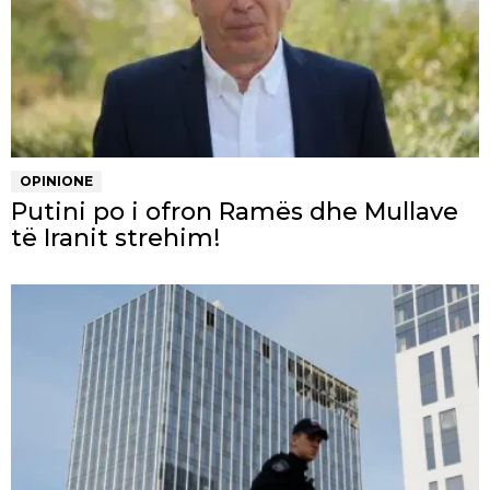
OPINIONE
Putini po i ofron Ramës dhe Mullave
të Iranit strehim!