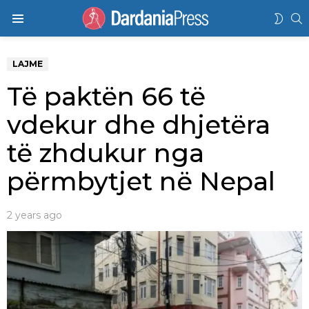
K
SWIT
Menu
SKIN
LAJME
Të paktën 66 të
vdekur dhe dhjetëra
të zhdukur nga
përmbytjet në Nepal
2 years ago