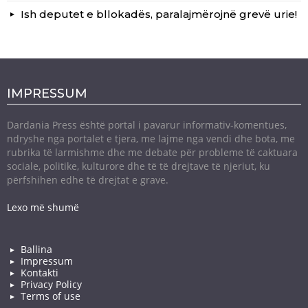
Ish deputet e bllokadës, paralajmërojnë grevë urie!
IMPRESSUM
Dardania Press është portal i pavarur informativ-komentues,
ndryshe nga portalet e tjera, me lajme nga vendi dhe bota, me
rubrika të larmishme dhe me debate për probleme të caktuara
sociale, politike, kulturore dhe të të drejtave të njeriut, ku
përfshihen edhe të drejtat e grave.
Lexo më shumë
Ballina
Impressum
Kontakti
Privacy Policy
Terms of use