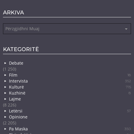
ARKIVA
Arkiva
KATEGORITË
Debate
(1 250)
Film
18
Intervista
352
Kulturë
715
Kuzhinë
8
Lajme
(8 226)
Letërsi
57
Opinione
(2 205)
Pa Maska
350