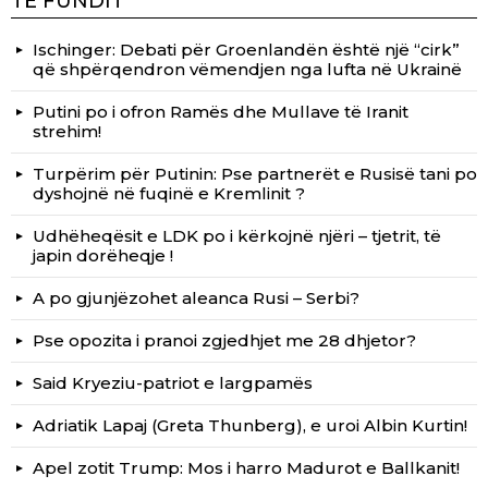
TË FUNDIT
Ischinger: Debati për Groenlandën është një “cirk”
që shpërqendron vëmendjen nga lufta në Ukrainë
Putini po i ofron Ramës dhe Mullave të Iranit
strehim!
Turpërim për Putinin: Pse partnerët e Rusisë tani po
dyshojnë në fuqinë e Kremlinit ?
Udhëheqësit e LDK po i kërkojnë njëri – tjetrit, të
japin dorëheqje !
A po gjunjëzohet aleanca Rusi – Serbi?
Pse opozita i pranoi zgjedhjet me 28 dhjetor?
Said Kryeziu-patriot e largpamës
Adriatik Lapaj (Greta Thunberg), e uroi Albin Kurtin!
Apel zotit Trump: Mos i harro Madurot e Ballkanit!