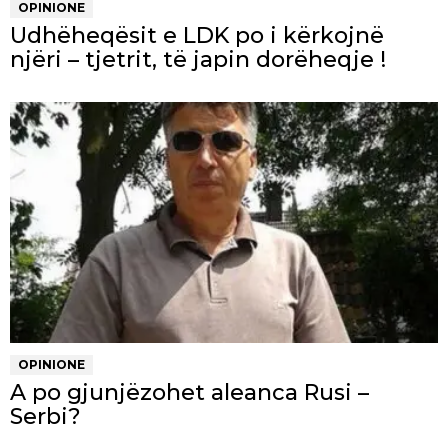
OPINIONE
Udhëheqësit e LDK po i kërkojnë
njëri – tjetrit, të japin dorëheqje !
OPINIONE
A po gjunjëzohet aleanca Rusi –
Serbi?