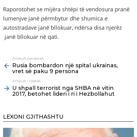
Raporotohet se mijëra shtëpi të vendosura pranë
lumenjve janë përmbytur dhe shumica e
autostradave janë bllokuar, ndërsa disa njerëz
janë bllokuar në qati.
Artikulli paraprak
See
Rusia bombardon një spital ukrainas,
more
vret së paku 9 persona
Artikulli i radhës
U shpall terrorist nga SHBA në vitin
2017, betohet lideri i ri i Hezbollahut
LEXONI GJITHASHTU