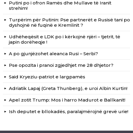
Putini po i ofron Ramës dhe Mullave të Iranit
strehim!
Turpërim për Putinin: Pse partnerët e Rusisë tani po
dyshojnë në fuqinë e Kremlinit ?
Udhëheqësit e LDK po i kërkojnë njëri – tjetrit, të
japin dorëheqje !
A po gjunjëzohet aleanca Rusi – Serbi?
Pse opozita i pranoi zgjedhjet me 28 dhjetor?
Said Kryeziu-patriot e largpamës
Adriatik Lapaj (Greta Thunberg), e uroi Albin Kurtin!
Apel zotit Trump: Mos i harro Madurot e Ballkanit!
Ish deputet e bllokadës, paralajmërojnë grevë urie!