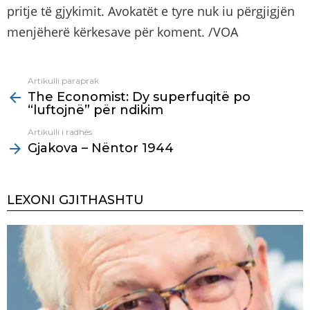
pritje të gjykimit. Avokatët e tyre nuk iu përgjigjën
menjëherë kërkesave për koment. /VOA
Artikulli paraprak
See
The Economist: Dy superfuqitë po
more
“luftojnë” për ndikim
Artikulli i radhës
Gjakova – Nëntor 1944
LEXONI GJITHASHTU