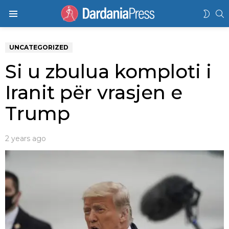
K
SWIT
Menu
SKIN
UNCATEGORIZED
Si u zbulua komploti i
Iranit për vrasjen e
Trump
2 years ago