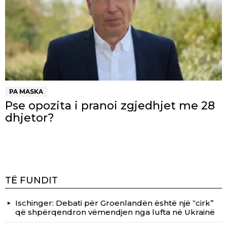
PA MASKA
Pse opozita i pranoi zgjedhjet me 28
dhjetor?
TË FUNDIT
Ischinger: Debati për Groenlandën është një “cirk”
që shpërqendron vëmendjen nga lufta në Ukrainë