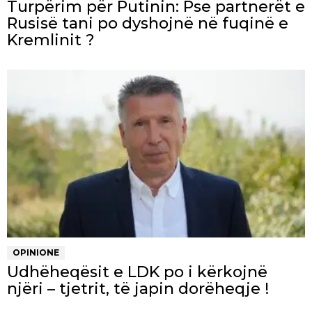
Turpërim për Putinin: Pse partnerët e
Rusisë tani po dyshojnë në fuqinë e
Kremlinit ?
OPINIONE
Udhëheqësit e LDK po i kërkojnë
njëri – tjetrit, të japin dorëheqje !