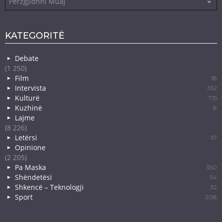
KATEGORITË
Debate
(1 250)
Film
18
Intervista
352
Kulturë
715
Kuzhinë
8
Lajme
(8 226)
Letërsi
57
Opinione
(2 205)
Pa Maska
350
Shëndetësi
54
Shkencë – Teknologji
32
Sport
208