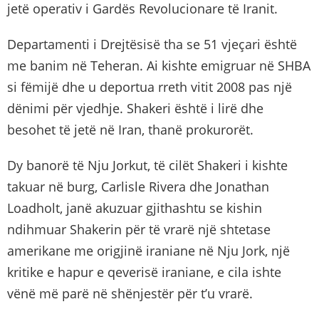
jetë operativ i Gardës Revolucionare të Iranit.
Departamenti i Drejtësisë tha se 51 vjeçari është
me banim në Teheran. Ai kishte emigruar në SHBA
si fëmijë dhe u deportua rreth vitit 2008 pas një
dënimi për vjedhje. Shakeri është i lirë dhe
besohet të jetë në Iran, thanë prokurorët.
Dy banorë të Nju Jorkut, të cilët Shakeri i kishte
takuar në burg, Carlisle Rivera dhe Jonathan
Loadholt, janë akuzuar gjithashtu se kishin
ndihmuar Shakerin për të vrarë një shtetase
amerikane me origjinë iraniane në Nju Jork, një
kritike e hapur e qeverisë iraniane, e cila ishte
vënë më parë në shënjestër për t’u vrarë.