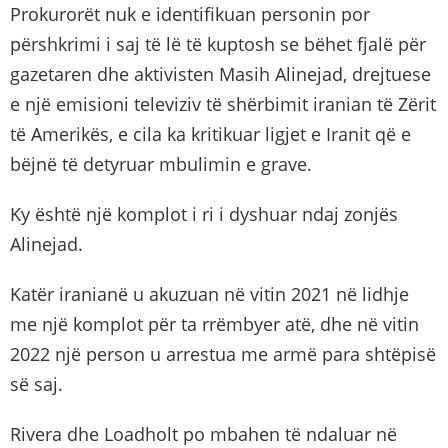
Prokurorët nuk e identifikuan personin por
përshkrimi i saj të lë të kuptosh se bëhet fjalë për
gazetaren dhe aktivisten Masih Alinejad, drejtuese
e një emisioni televiziv të shërbimit iranian të Zërit
të Amerikës, e cila ka kritikuar ligjet e Iranit që e
bëjnë të detyruar mbulimin e grave.
Ky është një komplot i ri i dyshuar ndaj zonjës
Alinejad.
Katër iranianë u akuzuan në vitin 2021 në lidhje
me një komplot për ta rrëmbyer atë, dhe në vitin
2022 një person u arrestua me armë para shtëpisë
së saj.
Rivera dhe Loadholt po mbahen të ndaluar në