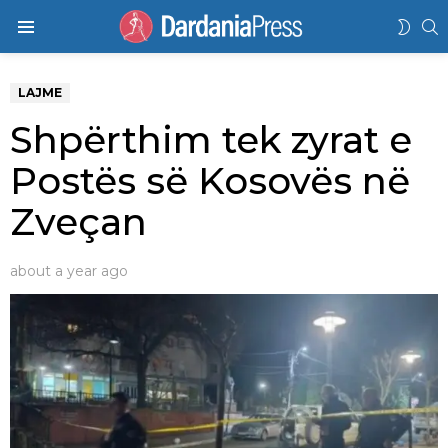
K
SWIT
Menu
SKIN
LAJME
Shpërthim tek zyrat e
Postës së Kosovës në
Zveçan
about a year ago