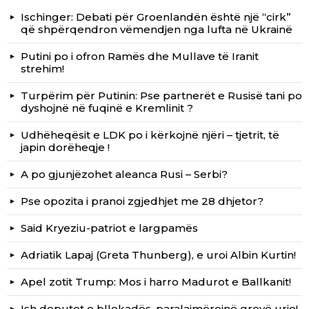
Ischinger: Debati për Groenlandën është një “cirk”
që shpërqendron vëmendjen nga lufta në Ukrainë
Putini po i ofron Ramës dhe Mullave të Iranit
strehim!
Turpërim për Putinin: Pse partnerët e Rusisë tani po
dyshojnë në fuqinë e Kremlinit ?
Udhëheqësit e LDK po i kërkojnë njëri – tjetrit, të
japin dorëheqje !
A po gjunjëzohet aleanca Rusi – Serbi?
Pse opozita i pranoi zgjedhjet me 28 dhjetor?
Said Kryeziu-patriot e largpamës
Adriatik Lapaj (Greta Thunberg), e uroi Albin Kurtin!
Apel zotit Trump: Mos i harro Madurot e Ballkanit!
Ish deputet e bllokadës, paralajmërojnë grevë urie!