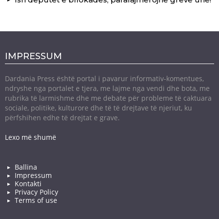
IMPRESSUM
Dardania Press është portal i pavarur informativ-komentues,
ndryshe nga portalet e tjera, me lajme nga vendi dhe bota, me
rubrika të larmishme dhe me debate për probleme të caktuara
sociale, politike, kulturore dhe të të drejtave të njeriut, ku
përfshihen edhe të drejtat e grave.
Lexo më shumë
Ballina
Impressum
Kontakti
Privacy Policy
Terms of use