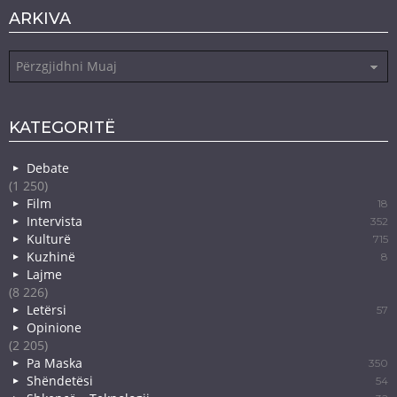
ARKIVA
Arkiva
KATEGORITË
Debate
(1 250)
Film
18
Intervista
352
Kulturë
715
Kuzhinë
8
Lajme
(8 226)
Letërsi
57
Opinione
(2 205)
Pa Maska
350
Shëndetësi
54