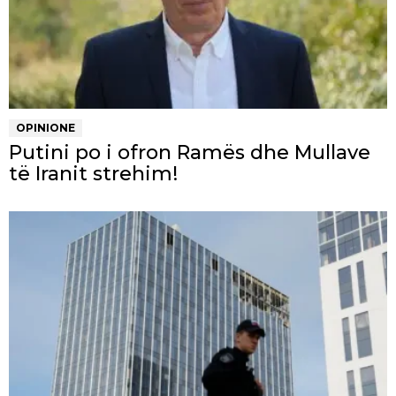
OPINIONE
Putini po i ofron Ramës dhe Mullave
të Iranit strehim!