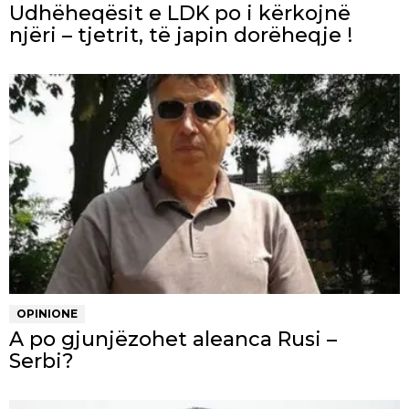
Udhëheqësit e LDK po i kërkojnë
njëri – tjetrit, të japin dorëheqje !
OPINIONE
A po gjunjëzohet aleanca Rusi –
Serbi?