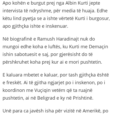
Apo kohën e burgut prej nga Albin Kurti jepte
intervista të ndryshme, për media të huaja. Edhe
këtu lind pyetja se a ishte vërtetë Kurti i burgosur,
apo gjithçka ishte e inskenuar.
Në biografinë e Ramush Haradinajt nuk do
mungoi edhe koha e luftës, ku Kurti me Demaçin
ishin sabotuesit e saj, por gjerësisht do të
përshkruhet koha prej kur ai e mori pushtetin.
E kaluara mbetet e kaluar, por tash gjithçka është
e freskët. Ai të gjitha ngjarjet po i inskenon, po i
koordinon me Vuçiqin vetëm që ta ruajnë
pushtetin, ai në Beligrad e ky në Prishtinë.
Unë para ca javësh isha për vizitë në Amerikë, po