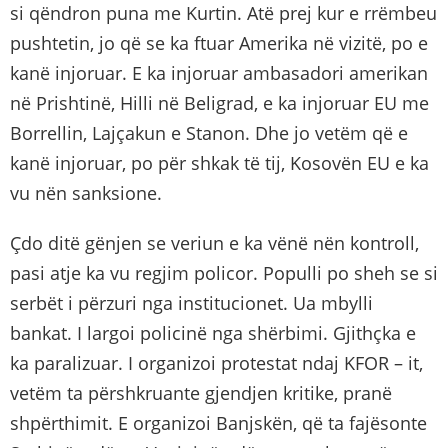
si qëndron puna me Kurtin. Atë prej kur e rrëmbeu
pushtetin, jo që se ka ftuar Amerika në vizitë, po e
kanë injoruar. E ka injoruar ambasadori amerikan
në Prishtinë, Hilli në Beligrad, e ka injoruar EU me
Borrellin, Lajçakun e Stanon. Dhe jo vetëm që e
kanë injoruar, po për shkak të tij, Kosovën EU e ka
vu nën sanksione.
Çdo ditë gënjen se veriun e ka vënë nën kontroll,
pasi atje ka vu regjim policor. Populli po sheh se si
serbët i përzuri nga institucionet. Ua mbylli
bankat. I largoi policinë nga shërbimi. Gjithçka e
ka paralizuar. I organizoi protestat ndaj KFOR – it,
vetëm ta përshkruante gjendjen kritike, pranë
shpërthimit. E organizoi Banjskën, që ta fajësonte