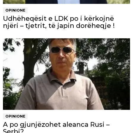
OPINIONE
Udhëheqësit e LDK po i kërkojnë
njëri – tjetrit, të japin dorëheqje !
OPINIONE
A po gjunjëzohet aleanca Rusi –
Serbi?