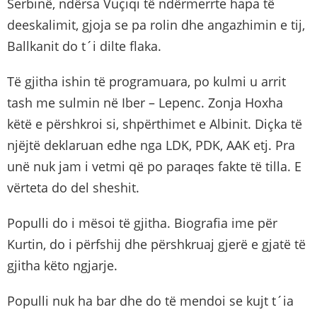
Serbinë, ndërsa Vuçiqi të ndërmerrte hapa të
deeskalimit, gjoja se pa rolin dhe angazhimin e tij,
Ballkanit do t´i dilte flaka.
Të gjitha ishin të programuara, po kulmi u arrit
tash me sulmin në Iber – Lepenc. Zonja Hoxha
këtë e përshkroi si, shpërthimet e Albinit. Diçka të
njëjtë deklaruan edhe nga LDK, PDK, AAK etj. Pra
unë nuk jam i vetmi që po paraqes fakte të tilla. E
vërteta do del sheshit.
Populli do i mësoi të gjitha. Biografia ime për
Kurtin, do i përfshij dhe përshkruaj gjerë e gjatë të
gjitha këto ngjarje.
Populli nuk ha bar dhe do të mendoi se kujt t´ia