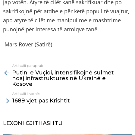
jap votën. Atyre të cilët kanë sakrifikuar dhe po
sakrifikojnë për atdhe e për këtë popull të vuajtur,
apo atyre të cilët me manipulime e mashtrime
punojnë për interesa të armiqve tanë.
Mars Rover (Satirë)
Artikulli paraprak
See
Putini e Vuçiqi, intensifikojnë sulmet
more
ndaj infrastrukturës në Ukrainë e
Kosovë
Artikulli i radhës
1689 vjet pas Krishtit
LEXONI GJITHASHTU