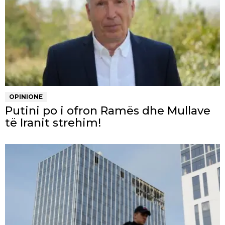
OPINIONE
Putini po i ofron Ramës dhe Mullave
të Iranit strehim!