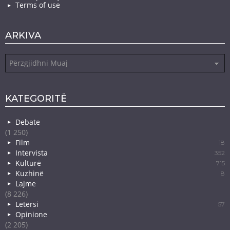
Terms of use
ARKIVA
Arkiva
KATEGORITË
Debate
(1 250)
Film
18
Intervista
352
Kulturë
715
Kuzhinë
8
Lajme
(8 226)
Letërsi
57
Opinione
(2 205)