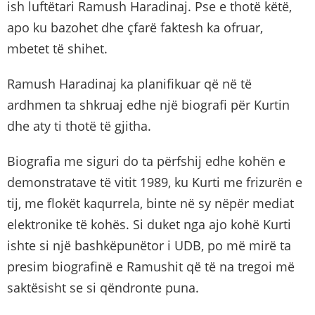
ish luftëtari Ramush Haradinaj. Pse e thotë këtë,
apo ku bazohet dhe çfarë faktesh ka ofruar,
mbetet të shihet.
Ramush Haradinaj ka planifikuar që në të
ardhmen ta shkruaj edhe një biografi për Kurtin
dhe aty ti thotë të gjitha.
Biografia me siguri do ta përfshij edhe kohën e
demonstratave të vitit 1989, ku Kurti me frizurën e
tij, me flokët kaqurrela, binte në sy nëpër mediat
elektronike të kohës. Si duket nga ajo kohë Kurti
ishte si një bashkëpunëtor i UDB, po më mirë ta
presim biografinë e Ramushit që të na tregoi më
saktësisht se si qëndronte puna.