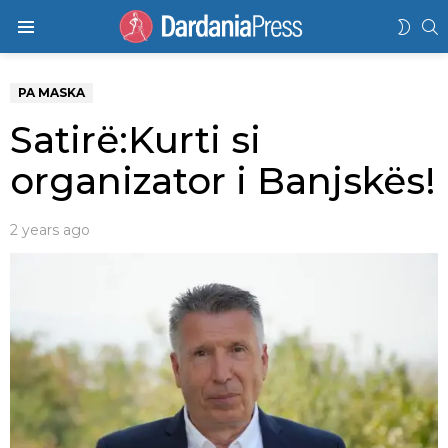
K
SWIT
Menu
SKIN
PA MASKA
Satirë:Kurti si
organizator i Banjskës!
2 years ago