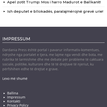
Apel zotit Trump: Mos i harro Madurot e Ballkanit!
Ish deputet e bllokadës, paralajmërojnë grevë urie!
IMPRESSUM
Dardania Press është portal i pavarur informativ-komentues,
ndryshe nga portalet e tjera, me lajme nga vendi dhe bota, me
rubrika të larmishme dhe me debate për probleme të caktuara
sociale, politike, kulturore dhe të të drejtave të njeriut, ku
përfshihen edhe të drejtat e grave.
Lexo më shumë
Ballina
Impressum
Kontakti
Privacy Policy