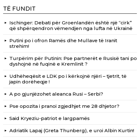
TË FUNDIT
Ischinger: Debati për Groenlandën është një “cirk”
që shpërqendron vëmendjen nga lufta në Ukrainë
Putini po i ofron Ramës dhe Mullave të Iranit
strehim!
Turpërim për Putinin: Pse partnerët e Rusisë tani po
dyshojnë në fuqinë e Kremlinit ?
Udhëheqësit e LDK po i kërkojnë njëri – tjetrit, të
japin dorëheqje !
A po gjunjëzohet aleanca Rusi – Serbi?
Pse opozita i pranoi zgjedhjet me 28 dhjetor?
Said Kryeziu-patriot e largpamës
Adriatik Lapaj (Greta Thunberg), e uroi Albin Kurtin!