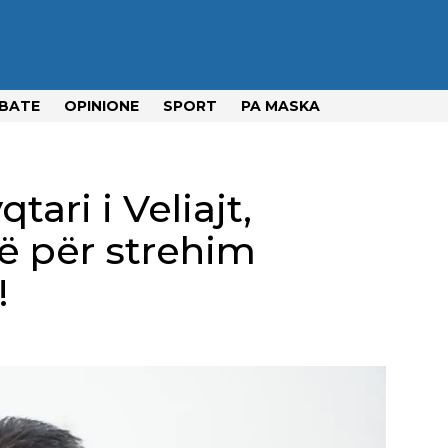
BATE
OPINIONE
SPORT
PA MASKA
tari i Veliajt,
ë për strehim
!