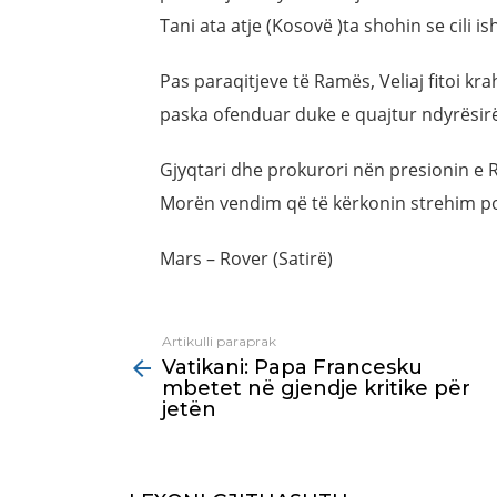
Tani ata atje (Kosovë )ta shohin se cili ish
Pas paraqitjeve të Ramës, Veliaj fitoi kr
paska ofenduar duke e quajtur ndyrësir
Gjyqtari dhe prokurori nën presionin e R
Morën vendim që të kërkonin strehim po
Mars – Rover (Satirë)
Artikulli paraprak
See
Vatikani: Papa Francesku
more
mbetet në gjendje kritike për
jetën