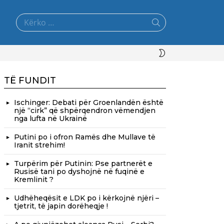
Search
for:
SWITCH
SKIN
TË FUNDIT
Ischinger: Debati për Groenlandën është
një “cirk” që shpërqendron vëmendjen
nga lufta në Ukrainë
Putini po i ofron Ramës dhe Mullave të
Iranit strehim!
Turpërim për Putinin: Pse partnerët e
Rusisë tani po dyshojnë në fuqinë e
Kremlinit ?
Udhëheqësit e LDK po i kërkojnë njëri –
tjetrit, të japin dorëheqje !