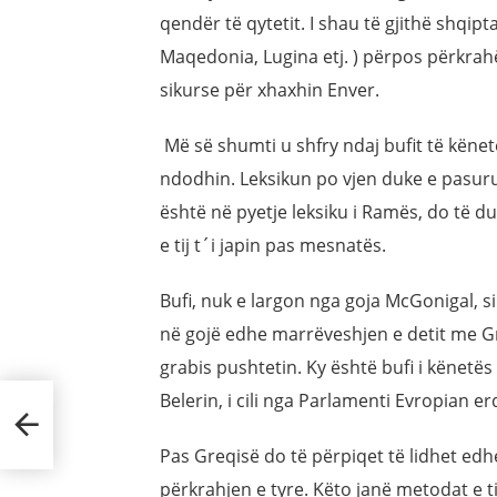
qendër të qytetit. I shau të gjithë shqip
Maqedonia, Lugina etj. ) përpos përkrahë
sikurse për xhaxhin Enver.
Më së shumti u shfry ndaj bufit të kënetës
ndodhin. Leksikun po vjen duke e pasurua
është në pyetje leksiku i Ramës, do të d
e tij t´i japin pas mesnatës.
Bufi, nuk e largon nga goja McGonigal, s
në gojë edhe marrëveshjen e detit me Gre
grabis pushtetin. Ky është bufi i kënetës 
Belerin, i cili nga Parlamenti Evropian e
ë
Pas Greqisë do të përpiqet të lidhet edh
përkrahjen e tyre. Këto janë metodat e ti