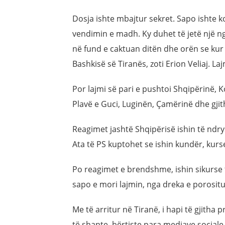
Dosja ishte mbajtur sekret. Sapo ishte 
vendimin e madh. Ky duhet të jetë një nga
në fund e caktuan ditën dhe orën se kur 
Bashkisë së Tiranës, zoti Erion Veliaj. L
Por lajmi së pari e pushtoi Shqipërinë
Plavë e Guci, Luginën, Çamërinë dhe gjit
Reagimet jashtë Shqipërisë ishin të ndry
Ata të PS kuptohet se ishin kundër, kur
Po reagimet e brendshme, ishin sikurse 
sapo e mori lajmin, nga dreka e porositu
Me të arritur në Tiranë, i hapi të gjitha 
të shante, bërtiste para mediave sociale