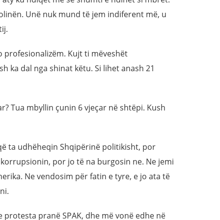
olinën. Unë nuk mund të jem indiferent më, u
ij.
o profesionalizëm. Kujt ti mëveshët
h ka dal nga shinat këtu. Si lihet anash 21
tar? Tua mbyllin çunin 6 vjeçar në shtëpi. Kush
 ta udhëheqin Shqipërinë politikisht, por
 korrupsionin, por jo të na burgosin ne. Ne jemi
erika. Ne vendosim për fatin e tyre, e jo ata të
ni.
he protesta pranë SPAK, dhe më vonë edhe në