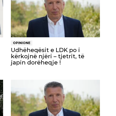
OPINIONE
Udhëheqësit e LDK po i
kërkojnë njëri – tjetrit, të
japin dorëheqje !