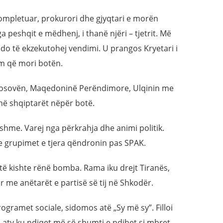
kompletuar, prokurori dhe gjyqtari e morën
 peshqit e mëdhenj, i thanë njëri – tjetrit. Më
do të ekzekutohej vendimi. U prangos Kryetari i
ajm që mori botën.
, Kosovën, Maqedoninë Perëndimore, Ulqinin me
hë shqiptarët nëpër botë.
shme. Varej nga përkrahja dhe animi politik.
se grupimet e tjera qëndronin pas SPAK.
të kishte rënë bomba. Rama iku drejt Tiranës,
r me anëtarët e partisë së tij në Shkodër.
programet sociale, sidomos atë „Sy më sy”. Filloi
, aty ku ndiqet më së shumti e ndihet si mbret.