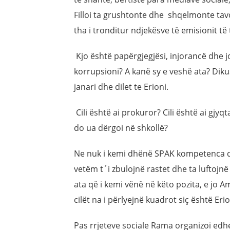
Filloi ta grushtonte dhe shqelmonte tav
tha i tronditur ndjekësve të emisionit të t
Kjo është papërgjegjësi, injorancë dhe j
korrupsioni? A kanë sy e veshë ata? Dikus
janari dhe dilet te Erioni.
Cili është ai prokuror? Cili është ai gjyq
do ua dërgoi në shkollë?
Ne nuk i kemi dhënë SPAK kompetenca që
vetëm t´i zbulojnë rastet dhe ta luftojnë
ata që i kemi vënë në këto pozita, e jo Am
cilët na i përlyejnë kuadrot siç është Erio
Pas rrjeteve sociale Rama organizoi ed