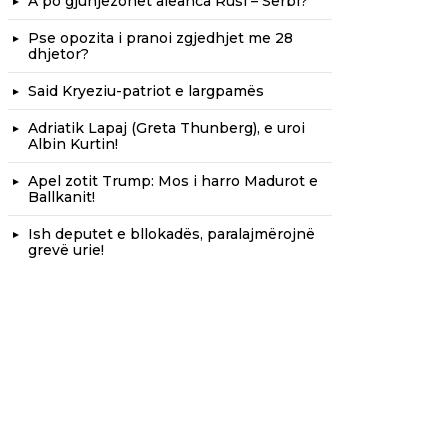
A po gjunjëzohet aleanca Rusi – Serbi?
Pse opozita i pranoi zgjedhjet me 28
dhjetor?
Said Kryeziu-patriot e largpamës
Adriatik Lapaj (Greta Thunberg), e uroi
Albin Kurtin!
Apel zotit Trump: Mos i harro Madurot e
Ballkanit!
Ish deputet e bllokadës, paralajmërojnë
grevë urie!