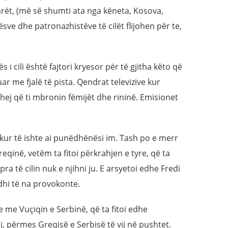
tarët, (më së shumti ata nga këneta, Kosova,
sve dhe patronazhistëve të cilët flijohen për te,
 i cili është fajtori kryesor për të gjitha këto që
r me fjalë të pista. Qendrat televizive kur
uhej që ti mbronin fëmijët dhe rininë. Emisionet
ikur të ishte ai punëdhënësi im. Tash po e merr
qinë, vetëm ta fitoi përkrahjen e tyre, që ta
pra të cilin nuk e njihni ju. E arsyetoi edhe Fredi
rdhi të na provokonte.
e me Vuçiqin e Serbinë, që ta fitoi edhe
j, përmes Greqisë e Serbisë të vij në pushtet.