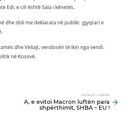
te Edi, e cili është Sala i kënetës.
ahë dhe doli me deklarata në publik: gjyqtari e
ë.
amës dhe Veliajt, vendosën të ikin nga vendi.
litik në Kosovë.
Artikulli i radhës
A, e evitoi Macron luftën para
shpërthimit, SHBA – EU !