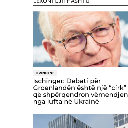
LEXONI GJITHASHTU
OPINIONE
Ischinger: Debati për
Groenlandën është një “cirk”
që shpërqendron vëmendjen
nga lufta në Ukrainë