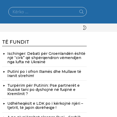
Search
for:
SWITCH
SKIN
TË FUNDIT
Ischinger: Debati për Groenlandën është
një “cirk” që shpërqendron vëmendjen
nga lufta në Ukrainë
Putini po i ofron Ramës dhe Mullave të
Iranit strehim!
Turpërim për Putinin: Pse partnerët e
Rusisë tani po dyshojnë në fuqinë e
Kremlinit ?
Udhëheqësit e LDK po i kërkojnë njëri –
tjetrit, të japin dorëheqje !