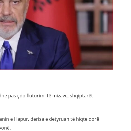
he pas çdo fluturimi të mizave, shqiptarët
nin e Hapur, derisa e detyruan të hiqte dorë
vonë.