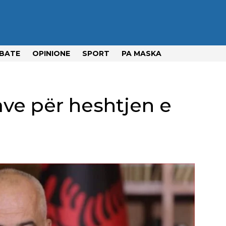
BATE
OPINIONE
SPORT
PA MASKA
kave për heshtjen e