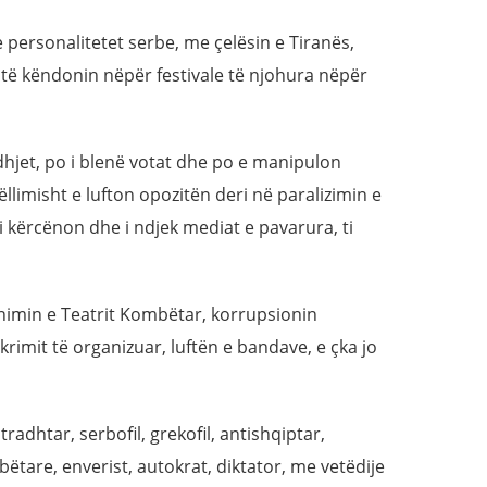
 personalitetet serbe, me çelësin e Tiranës,
 të këndonin nëpër festivale të njohura nëpër
dhjet, po i blenë votat dhe po e manipulon
ëllimisht e lufton opozitën deri në paralizimin e
ij, i kërcënon dhe i ndjek mediat e pavarura, ti
nimin e Teatrit Kombëtar, korrupsionin
krimit të organizuar, luftën e bandave, e çka jo
radhtar, serbofil, grekofil, antishqiptar,
tare, enverist, autokrat, diktator, me vetëdije