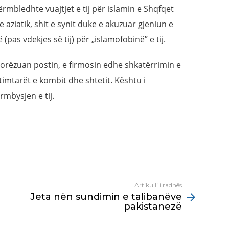
ërmbledhte vuajtjet e tij për islamin e Shqfqet
 aziatik, shit e synit duke e akuzuar gjeniun e
(pas vdekjes së tij) për „islamofobinë” e tij.
 dorëzuan postin, e firmosin edhe shkatërrimin e
pëtimtarët e kombit dhe shtetit. Kështu i
mbysjen e tij.
Artikulli i radhës
Jeta nën sundimin e talibanëve
pakistanezë