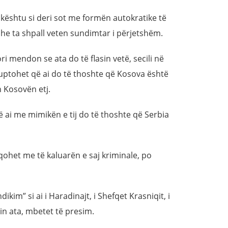
 kështu si deri sot me formën autokratike të
 dhe ta shpall veten sundimtar i përjetshëm.
ri mendon se ata do të flasin vetë, secili në
 kuptohet që ai do të thoshte që Kosova është
h Kosovën etj.
ë ai me mimikën e tij do të thoshte që Serbia
aqohet me të kaluarën e saj kriminale, po
ikim” si ai i Haradinajt, i Shefqet Krasniqit, i
n ata, mbetet të presim.