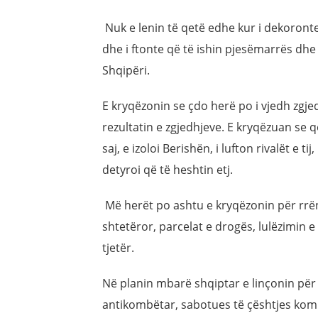
Nuk e lenin të qetë edhe kur i dekoronte
dhe i ftonte që të ishin pjesëmarrës dhe
Shqipëri.
E kryqëzonin se çdo herë po i vjedh zgje
rezultatin e zgjedhjeve. E kryqëzuan se q
saj, e izoloi Berishën, i lufton rivalët e t
detyroi që të heshtin etj.
Më herët po ashtu e kryqëzonin për rrë
shtetëror, parcelat e drogës, lulëzimin e 
tjetër.
Në planin mbarë shqiptar e linçonin për t
antikombëtar, sabotues të çështjes kombë