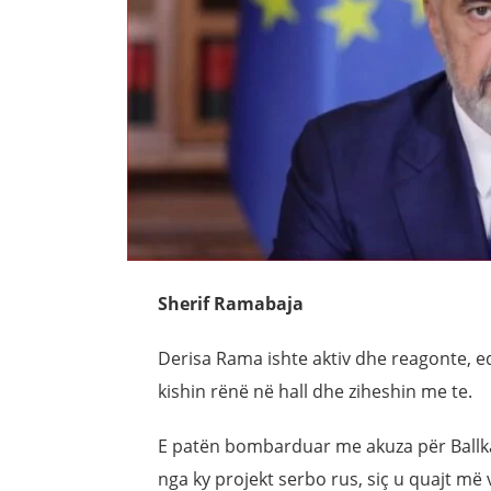
Sherif Ramabaja
Derisa Rama ishte aktiv dhe reagonte, ed
kishin rënë në hall dhe ziheshin me te.
E patën bombarduar me akuza për Ballka
nga ky projekt serbo rus, siç u quajt më 