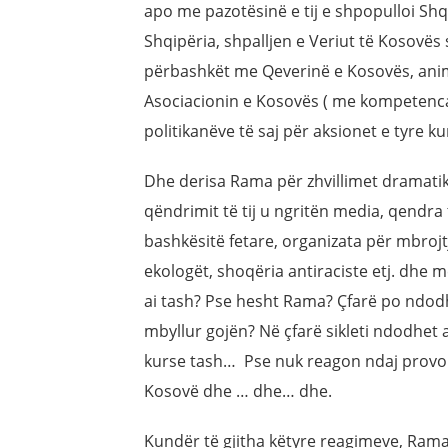
apo me pazotësinë e tij e shpopulloi Shqip
Shqipëria, shpalljen e Veriut të Kosovës 
përbashkët me Qeverinë e Kosovës, animi
Asociacionin e Kosovës ( me kompetenca 
politikanëve të saj për aksionet e tyre k
Dhe derisa Rama për zhvillimet dramatik
qëndrimit të tij u ngritën media, qendra t
bashkësitë fetare, organizata për mbrojtj
ekologët, shoqëria antiraciste etj. dhe m
ai tash? Pse hesht Rama? Çfarë po ndodh
mbyllur gojën? Në çfarë sikleti ndodhet ai
kurse tash… Pse nuk reagon ndaj provok
Kosovë dhe … dhe… dhe.
Kundër të gjitha këtyre reagimeve, Rama 