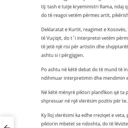
tij: tash e tutje kryeministri Rama, ndaj
do të reagoi vetëm përmes artit, pikëris
Deklaratat e Kurtit, reagimet e Kosovës
të Vuçiqit, do t´i interpretoi vetëm përme
të jetë një risi për artistin dhe shqiptarë
ashtu si i përgjigjen.
Po ashtu në këtë debat do të mund të ink
ndihmuar interpretimin dhe mendimin e 
Në këtë mënyrë piktori planifikon që ta p
shpresuar në një vlerësim pozitiv për te.
Ky lloj vlerësimi ka edhe rreziqet e vet
piktorin mbetet se ndoshta, do të lëvizte d