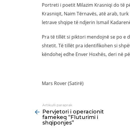
Portreti i poetit Milazim Krasniqi do të p
Krasniqit, Naim Tërnavës, atë arab, turk e
letrave shqipe të ndjerin Ismail Kadarenë 
Pra të tillët si piktori mendojnë se po e
shtetit. Të tillët pra identifikohen si sh
këndohej edhe Enver Hoxhës, deri në për
Mars Rover (Satirë)
Artikulli paraprak
See
Pervjetori i operacionit
more
famekeq “Fluturimi i
shqiponjes”