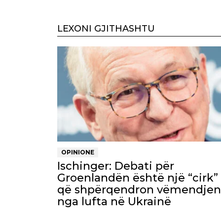
LEXONI GJITHASHTU
OPINIONE
Ischinger: Debati për
Groenlandën është një “cirk”
që shpërqendron vëmendjen
nga lufta në Ukrainë