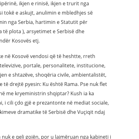
ërinë, ikjen e rinisë, ikjen e trurit nga
si tokë e askujt, anulimin e mbledhjes së
n nga Serbia, hartimin e Statutit për
të plota ), arsyetimet e Serbisë dhe
undër Kosovës etj.
e në Kosovë vendosi që të heshtte, rreth
elevizive, portale, personalitete, institucione,
en e shtazëve, shoqëria civile, ambientalistët,
e të drejtë pyesin: Ku është Rama. Pse nuk flet
ë me kryeministrin shqiptar? Kush ia ka
, i cili çdo gjë e prezantonte në mediat sociale,
imeve dramatike të Serbisë dhe Vuçiqit ndaj
nuk e qeli gojën, por u lajmëruan nga kabineti i