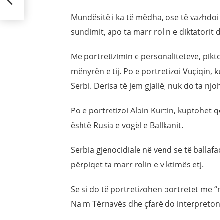
Mundësitë i ka të mëdha, ose të vazhdoi
sundimit, apo ta marr rolin e diktatorit
Me portretizimin e personaliteteve, pikto
mënyrën e tij. Po e portretizoi Vuçiqin,
Serbi. Derisa të jem gjallë, nuk do ta njo
Po e portretizoi Albin Kurtin, kuptohet q
është Rusia e vogël e Ballkanit.
Serbia gjenocidiale në vend se të ballaf
përpiqet ta marr rolin e viktimës etj.
Se si do të portretizohen portretet me “nd
Naim Tërnavës dhe çfarë do interpretoni