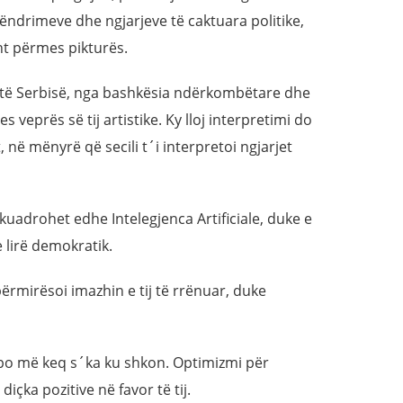
 qëndrimeve dhe ngjarjeve të caktuara politike,
ht përmes pikturës.
, të Serbisë, nga bashkësia ndërkombëtare dhe
s veprës së tij artistike. Ky lloj interpretimi do
t, në mënyrë që secili t´i interpretoi ngjarjet
uadrohet edhe Intelegjenca Artificiale, duke e
lirë demokratik.
ërmirësoi imazhin e tij të rrënuar, duke
a, po më keq s´ka ku shkon. Optimizmi për
içka pozitive në favor të tij.