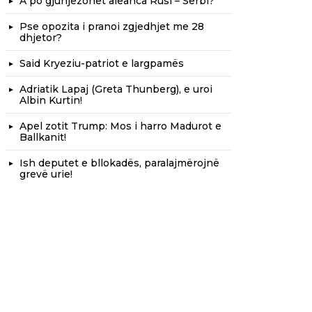
A po gjunjëzohet aleanca Rusi – Serbi?
Pse opozita i pranoi zgjedhjet me 28
dhjetor?
Said Kryeziu-patriot e largpamës
Adriatik Lapaj (Greta Thunberg), e uroi
Albin Kurtin!
Apel zotit Trump: Mos i harro Madurot e
Ballkanit!
Ish deputet e bllokadës, paralajmërojnë
grevë urie!