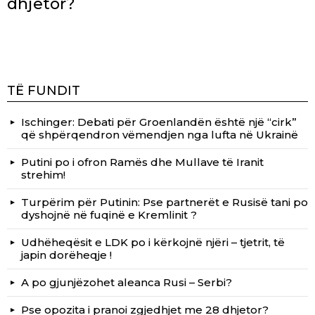
dhjetor?
TË FUNDIT
Ischinger: Debati për Groenlandën është një “cirk”
që shpërqendron vëmendjen nga lufta në Ukrainë
Putini po i ofron Ramës dhe Mullave të Iranit
strehim!
Turpërim për Putinin: Pse partnerët e Rusisë tani po
dyshojnë në fuqinë e Kremlinit ?
Udhëheqësit e LDK po i kërkojnë njëri – tjetrit, të
japin dorëheqje !
A po gjunjëzohet aleanca Rusi – Serbi?
Pse opozita i pranoi zgjedhjet me 28 dhjetor?