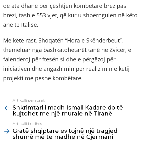
që ata dhanë për çështjen kombëtare brez pas
brezi, tash e 553 vjet, që kur u shpërngulën në këto
anë të Italisë.
Me këtë rast, Shoqatën “Hora e Skënderbeut”,
themeluar nga bashkatdhetarët tanë në Zvicër, e
falënderoj për ftesën si dhe e përgëzoj për
iniciativën dhe angazhimin për realizimin e këtij
projekti me peshë kombëtare.
Artikulli paraprak
See
Shkrimtari i madh Ismail Kadare do të
more
kujtohet me një murale në Tiranë
Artikulli i radhës
Gratë shqiptare evitojnë një tragjedi
shumë më të madhe në Gjermani