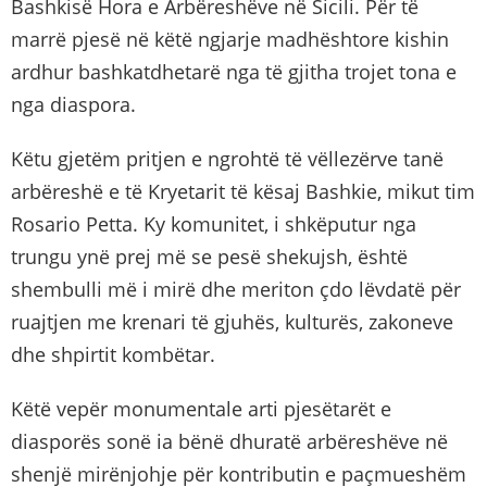
Bashkisë Hora e Arbëreshëve në Sicili. Për të
marrë pjesë në këtë ngjarje madhështore kishin
ardhur bashkatdhetarë nga të gjitha trojet tona e
nga diaspora.
Këtu gjetëm pritjen e ngrohtë të vëllezërve tanë
arbëreshë e të Kryetarit të kësaj Bashkie, mikut tim
Rosario Petta. Ky komunitet, i shkëputur nga
trungu ynë prej më se pesë shekujsh, është
shembulli më i mirë dhe meriton çdo lëvdatë për
ruajtjen me krenari të gjuhës, kulturës, zakoneve
dhe shpirtit kombëtar.
Këtë vepër monumentale arti pjesëtarët e
diasporës sonë ia bënë dhuratë arbëreshëve në
shenjë mirënjohje për kontributin e paçmueshëm