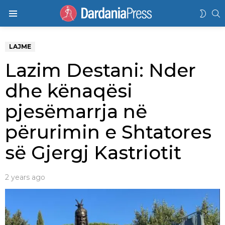
K
SWIT
Menu
SKIN
LAJME
Lazim Destani: Nder
dhe kënaqësi
pjesëmarrja në
përurimin e Shtatores
së Gjergj Kastriotit
2 years ago