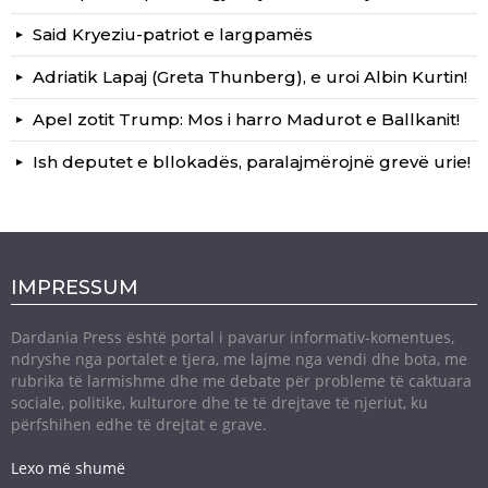
Said Kryeziu-patriot e largpamës
Adriatik Lapaj (Greta Thunberg), e uroi Albin Kurtin!
Apel zotit Trump: Mos i harro Madurot e Ballkanit!
Ish deputet e bllokadës, paralajmërojnë grevë urie!
IMPRESSUM
Dardania Press është portal i pavarur informativ-komentues,
ndryshe nga portalet e tjera, me lajme nga vendi dhe bota, me
rubrika të larmishme dhe me debate për probleme të caktuara
sociale, politike, kulturore dhe të të drejtave të njeriut, ku
përfshihen edhe të drejtat e grave.
Lexo më shumë