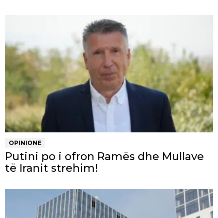
OPINIONE
Putini po i ofron Ramës dhe Mullave
të Iranit strehim!