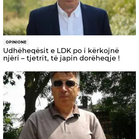
OPINIONE
Udhëheqësit e LDK po i kërkojnë
njëri – tjetrit, të japin dorëheqje !