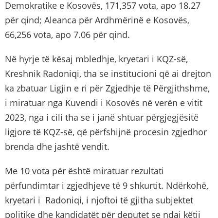
Demokratike e Kosovës, 171,357 vota, apo 18.27
për qind; Aleanca për Ardhmërinë e Kosovës,
66,256 vota, apo 7.06 për qind.
Në hyrje të kësaj mbledhje, kryetari i KQZ-së,
Kreshnik Radoniqi, tha se institucioni që ai drejton
ka zbatuar Ligjin e ri për Zgjedhje të Përgjithshme,
i miratuar nga Kuvendi i Kosovës në verën e vitit
2023, nga i cili tha se i janë shtuar përgjegjësitë
ligjore të KQZ-së, që përfshijnë procesin zgjedhor
brenda dhe jashtë vendit.
Me 10 vota për është miratuar rezultati
përfundimtar i zgjedhjeve të 9 shkurtit. Ndërkohë,
kryetari i Radoniqi, i njoftoi të gjitha subjektet
politike dhe kandidatët për deputet se ndaj këtij