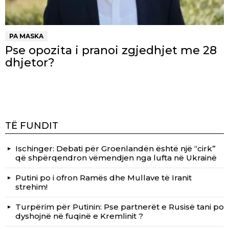
PA MASKA
Pse opozita i pranoi zgjedhjet me 28
dhjetor?
TË FUNDIT
Ischinger: Debati për Groenlandën është një “cirk”
që shpërqendron vëmendjen nga lufta në Ukrainë
Putini po i ofron Ramës dhe Mullave të Iranit
strehim!
Turpërim për Putinin: Pse partnerët e Rusisë tani po
dyshojnë në fuqinë e Kremlinit ?