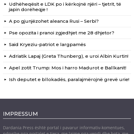
Udhëheqësit e LDK po i kërkojnë njëri – tjetrit, të
japin dorëheqje !
A po gjunjëzohet aleanca Rusi – Serbi?
Pse opozita i pranoi zgjedhjet me 28 dhjetor?
Said Kryeziu-patriot e largpamës
Adriatik Lapaj (Greta Thunberg), e uroi Albin Kurtin!
Apel zotit Trump: Mos i harro Madurot e Ballkanit!
Ish deputet e bllokadës, paralajmërojnë grevë urie!
IMPRESSUM
Dardania Press është portal i pavarur informativ-komentues,
ndryshe nga portalet e tjera, me lajme nga vendi dhe bota, me