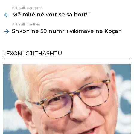
Artikulli paraprak
See
Më mirë në vorr se sa horr!”
more
Artikulli i radhës
Shkon në 59 numri i vikimave në Koçan
LEXONI GJITHASHTU