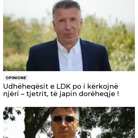
OPINIONE
Udhëheqësit e LDK po i kërkojnë
njëri – tjetrit, të japin dorëheqje !