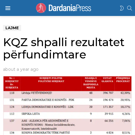
K
SWIT
Menu
SKIN
LAJME
KQZ shpalli rezultatet
përfundimtare
about a year ago