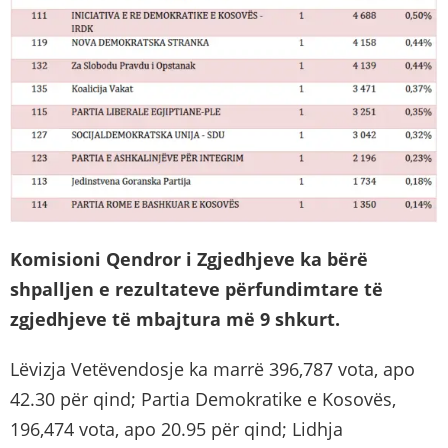
Komisioni Qendror i Zgjedhjeve ka bërë
shpalljen e rezultateve përfundimtare të
zgjedhjeve të mbajtura më 9 shkurt.
Lëvizja Vetëvendosje ka marrë 396,787 vota, apo
42.30 për qind; Partia Demokratike e Kosovës,
196,474 vota, apo 20.95 për qind; Lidhja