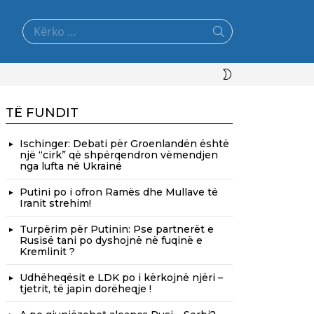
Search
for:
SWITCH
SKIN
TË FUNDIT
Ischinger: Debati për Groenlandën është
një “cirk” që shpërqendron vëmendjen
nga lufta në Ukrainë
Putini po i ofron Ramës dhe Mullave të
Iranit strehim!
Turpërim për Putinin: Pse partnerët e
Rusisë tani po dyshojnë në fuqinë e
Kremlinit ?
Udhëheqësit e LDK po i kërkojnë njëri –
tjetrit, të japin dorëheqje !