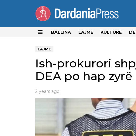
BALLINA
LAJME
KULTURË
DE
Menu
LAJME
Ish-prokurori sh
DEA po hap zyrë 
2 years ago