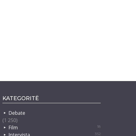
KATEGORITË
Debate
(1 250)
Film
18
Intervista
352