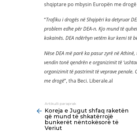
shqiptare po mbysin Europën me drogë
“
Trafiku i drogës në Shqipëri ka detyruar DE
problem edhe për DEA-n. Kjo mund të quhet e
kokainës. DEA ndërhyn vetëm kur kemi të bë
Nëse DEA më parë ka pasur zyrë në Athinë, t
vendin tonë qendrën e organizimit të ‘ushta
organizimit të pastrimit të veprave penale
me drogë
”, tha Beci. Liberale.al
Artikulli paraprak
See
Koreja e Jugut shfaq raketën
more
që mund të shkatërrojë
bunkerët nëntokësorë të
Veriut