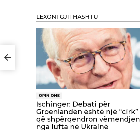
LEXONI GJITHASHTU
und
orë
OPINIONE
Ischinger: Debati për
Groenlandën është një “cirk”
që shpërqendron vëmendjen
nga lufta në Ukrainë