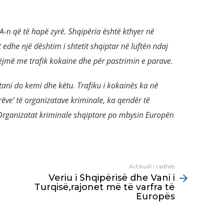
A-n që të hapë zyrë. Shqipëria është kthyer në
dhe një dështim i shtetit shqiptar në luftën ndaj
jmë me trafik kokaine dhe për pastrimin e parave.
ani do kemi dhe këtu. Trafiku i kokainës ka në
rëve’ të organizatave kriminale, ka qendër të
. Organizatat kriminale shqiptare po mbysin Europën
Artikulli i radhës
Veriu i Shqipërisë dhe Vani i
Turqisë,rajonet më të varfra të
Europës