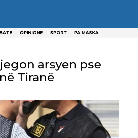
BATE
OPINIONE
SPORT
PA MASKA
pjegon arsyen pse
në Tiranë