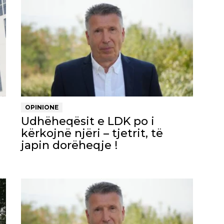
OPINIONE
Udhëheqësit e LDK po i
kërkojnë njëri – tjetrit, të
japin dorëheqje !