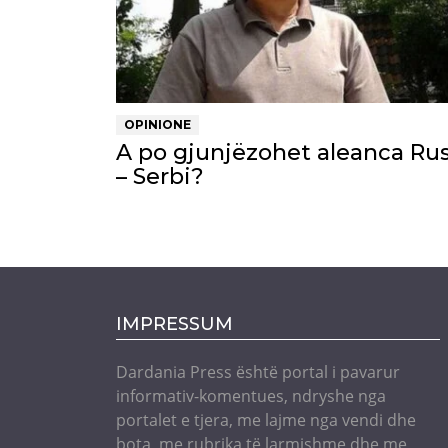
OPINIONE
A po gjunjëzohet aleanca Rus
– Serbi?
IMPRESSUM
Dardania Press është portal i pavarur
informativ-komentues, ndryshe nga
portalet e tjera, me lajme nga vendi dhe
bota, me rubrika të larmishme dhe me