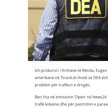
Ish-prokurori i Krimeve të Rënda, Eugen
amerikane në Tiranë.Ai thotë se DEA ësh
problem për trafikun e drogës.
Beci tha në emisionin ‘Open’ në News24
trafik kokaine dhe për pastrimin e parav