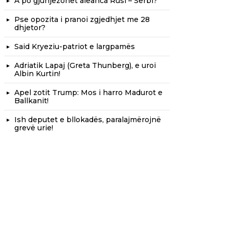
A po gjunjëzohet aleanca Rusi – Serbi?
Pse opozita i pranoi zgjedhjet me 28
dhjetor?
Said Kryeziu-patriot e largpamës
Adriatik Lapaj (Greta Thunberg), e uroi
Albin Kurtin!
Apel zotit Trump: Mos i harro Madurot e
Ballkanit!
Ish deputet e bllokadës, paralajmërojnë
grevë urie!