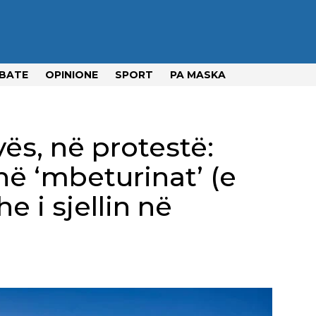
BATE
OPINIONE
SPORT
PA MASKA
ës, në protestë:
në ‘mbeturinat’ (e
e i sjellin në