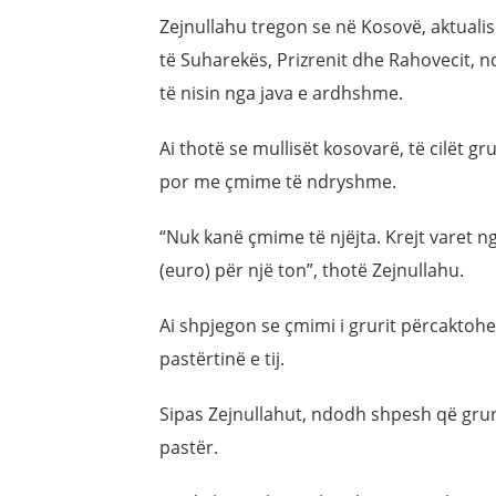
Zejnullahu tregon se në Kosovë, aktualish
të Suharekës, Prizrenit dhe Rahovecit, nd
të nisin nga java e ardhshme.
Ai thotë se mullisët kosovarë, të cilët g
por me çmime të ndryshme.
“Nuk kanë çmime të njëjta. Krejt varet nga
(euro) për një ton”, thotë Zejnullahu.
Ai shpjegon se çmimi i grurit përcaktohe
pastërtinë e tij.
Sipas Zejnullahut, ndodh shpesh që gruri
pastër.