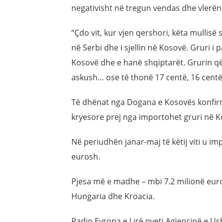
negativisht në tregun vendas dhe vlerën
“Çdo vit, kur vjen qershori, këta mullisë 
në Serbi dhe i sjellin në Kosovë. Gruri i 
Kosovë dhe e hanë shqiptarët. Grurin që 
askush… ose të thonë 17 centë, 16 centë, 
Të dhënat nga Dogana e Kosovës konfirm
kryesore prej nga importohet gruri në K
Në periudhën janar-maj të këtij viti u im
eurosh.
Pjesa më e madhe – mbi 7.2 milionë euro
Hungaria dhe Kroacia.
Radio Evropa e Lirë pyeti Agjencinë e Us