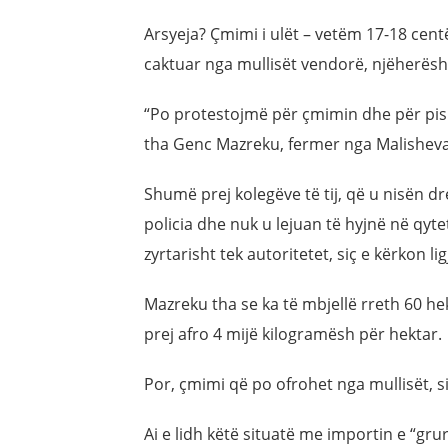
Arsyeja? Çmimi i ulët – vetëm 17-18 centë
caktuar nga mullisët vendorë, njëherësh 
“Po protestojmë për çmimin dhe për pisll
tha Genc Mazreku, fermer nga Malisheva,
Shumë prej kolegëve të tij, që u nisën d
policia dhe nuk u lejuan të hyjnë në qyt
zyrtarisht tek autoritetet, siç e kërkon ligj
Mazreku tha se ka të mbjellë rreth 60 he
prej afro 4 mijë kilogramësh për hektar.
Por, çmimi që po ofrohet nga mullisët, sipa
Ai e lidh këtë situatë me importin e “gruri