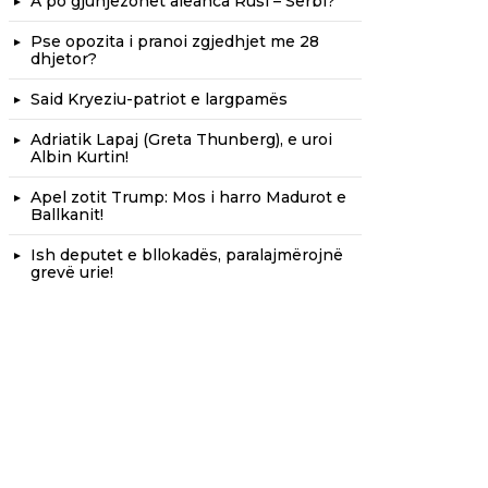
A po gjunjëzohet aleanca Rusi – Serbi?
Pse opozita i pranoi zgjedhjet me 28
dhjetor?
Said Kryeziu-patriot e largpamës
Adriatik Lapaj (Greta Thunberg), e uroi
Albin Kurtin!
Apel zotit Trump: Mos i harro Madurot e
Ballkanit!
Ish deputet e bllokadës, paralajmërojnë
grevë urie!