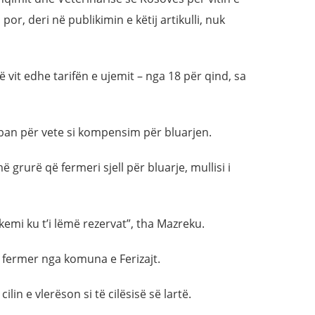
por, deri në publikimin e këtij artikulli, nuk
ë vit edhe tarifën e ujemit – nga 18 për qind, sa
mban për vete si kompensim për bluarjen.
 grurë që fermeri sjell për bluarje, mullisi i
emi ku t’i lëmë rezervat”, tha Mazreku.
, fermer nga komuna e Ferizajt.
ilin e vlerëson si të cilësisë së lartë.