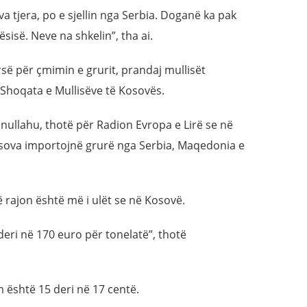
va tjera, po e sjellin nga Serbia. Doganë ka pak
sisë. Neve na shkelin”, tha ai.
së për çmimin e grurit, prandaj mullisët
Shoqata e Mullisëve të Kosovës.
nullahu, thotë për Radion Evropa e Lirë se në
sova importojnë grurë nga Serbia, Maqedonia e
ë rajon është më i ulët se në Kosovë.
deri në 170 euro për tonelatë”, thotë
m është 15 deri në 17 centë.