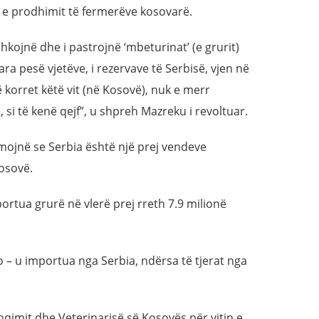
 e prodhimit të fermerëve kosovarë.
shkojnë dhe i pastrojnë ‘mbeturinat’ (e grurit)
para pesë vjetëve, i rezervave të Serbisë, vjen në
korret këtë vit (në Kosovë), nuk e merr
si të kenë qejf”, u shpreh Mazreku i revoltuar.
ojnë se Serbia është një prej vendeve
osovë.
portua grurë në vlerë prej rreth 7.9 milionë
 – u importua nga Serbia, ndërsa të tjerat nga
hqimit dhe Veterinarisë së Kosovës për vitin e