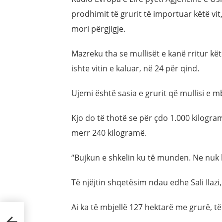
prodhimit të grurit të importuar këtë vit, 
mori përgjigje.
Mazreku tha se mullisët e kanë rritur kët
ishte vitin e kaluar, në 24 për qind.
Ujemi është sasia e grurit që mullisi e 
Kjo do të thotë se për çdo 1.000 kilogramë
merr 240 kilogramë.
“Bujkun e shkelin ku të munden. Ne nuk k
Të njëjtin shqetësim ndau edhe Sali Ilazi
Ai ka të mbjellë 127 hektarë me grurë, të c
ë