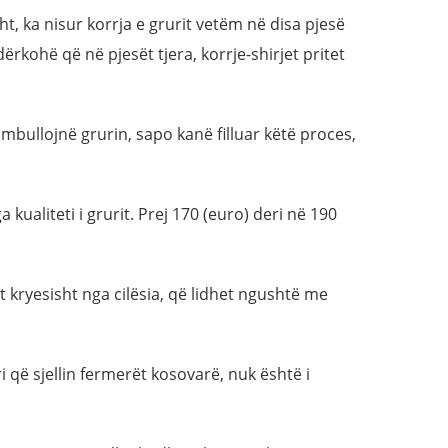
t, ka nisur korrja e grurit vetëm në disa pjesë
ërkohë që në pjesët tjera, korrje-shirjet pritet
rumbullojnë grurin, sapo kanë filluar këtë proces,
 kualiteti i grurit. Prej 170 (euro) deri në 190
t kryesisht nga cilësia, që lidhet ngushtë me
 që sjellin fermerët kosovarë, nuk është i