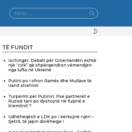
Search
for:
SWITCH
SKIN
TË FUNDIT
Ischinger: Debati për Groenlandën është
një “cirk” që shpërqendron vëmendjen
nga lufta në Ukrainë
Putini po i ofron Ramës dhe Mullave të
Iranit strehim!
Turpërim për Putinin: Pse partnerët e
Rusisë tani po dyshojnë në fuqinë e
Kremlinit ?
Udhëheqësit e LDK po i kërkojnë njëri –
tjetrit, të japin dorëheqje !