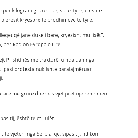
 për kilogram grurë – që, sipas tyre, u është
blerësit kryesorë të prodhimeve të tyre.
ëqet që janë duke i bërë, kryesisht mullisët”,
 për Radion Evropa e Lirë.
rejt Prishtinës me traktorë, u ndaluan nga
et, pasi protesta nuk ishte paralajmëruar
i.
ktarë me grurë dhe se sivjet pret një rendiment
s tij, është tejet i ulët.
t të vjetër” nga Serbia, që, sipas tij, ndikon