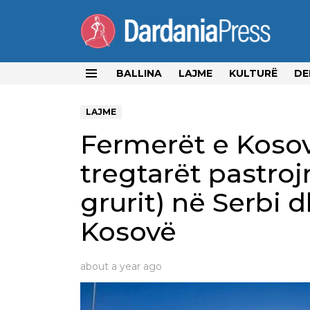
BALLINA
LAJME
KULTURË
DE
Menu
LAJME
Fermerët e Kosov
tregtarët pastroj
grurit) në Serbi dh
Kosovë
about a year ago