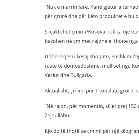
“Nuk e marrin fare. Kanë gjetur alternati
për grurë dhe për këto produktet e bujqë
Si caktohet çmimi?Kosova nuk ka një bur
bazohen në çmimet rajonale, thonë nga 
Udhëheqësi i kësaj shoqate, Bashkim Zej
raste të domosdoshme, mullisët nga Ko
Veriut dhe Bullgaria.
Aktualisht, çmimi për 1 tonelatë grurë n
“Në rajon, për momentin, sillet prej 150 
Zejnullahu.
Kjo do të thotë se çmimi për një kilogra