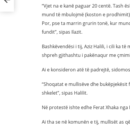
endit
“Vjet na e kanë paguar 20 centë. Tash ës
mund të mbulojmë (koston e prodhimit)… 
Por, pse ta marrin grurin tonë, kur mund
fundit”, sipas Ilazit.
Bashkëvendësi i tij, Aziz Halili, i cili ka 
shpreh gjithashtu i pakënaqur me çmimi
Ai e konsideron atë të padrejtë, sidomos
“Shoqatat e mullisëve dhe bukëpjekësit f
shkelet”, sipas Halilit.
Në protestë ishte edhe Ferat Xhaka nga
Ai tha se në komunën e tij, mullisët as që