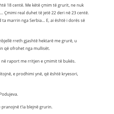
htë 18 centë. Me këtë çmim të grurit, ne nuk
Çmimi real duhet të jetë 22 deri në 23 centë.
 ta marrin nga Serbia… E, ai është i dorës së
të mbjellë rreth gjashtë hektarë me grurë, u
n që ofrohet nga mullisët.
 në raport me rritjen e çmimit të bukës.
itojnë, e prodhimi ynë, që është kryesori,
 Podujeva.
 pranojnë t’ia blejnë grurin.